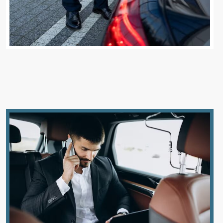
Alternative VTC Dijon
–
Chauffeur privé 24h/24
Nos services de transport VTC à
Dijon
Transferts Aéroport & Gare à Dijon