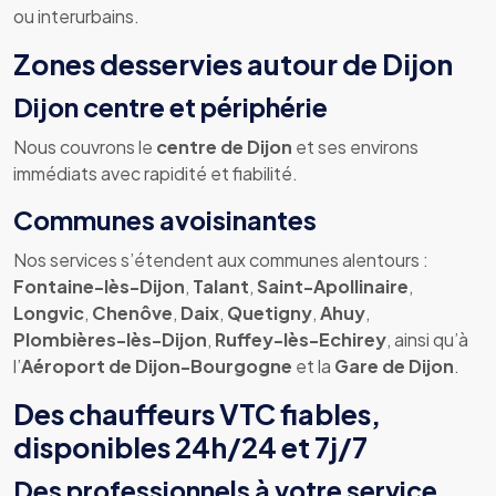
ou interurbains.
Zones desservies autour de Dijon
Dijon centre et périphérie
Nous couvrons le
centre de Dijon
et ses environs
immédiats avec rapidité et fiabilité.
Communes avoisinantes
Nos services s’étendent aux communes alentours :
Fontaine-lès-Dijon
,
Talant
,
Saint-Apollinaire
,
Longvic
,
Chenôve
,
Daix
,
Quetigny
,
Ahuy
,
Plombières-lès-Dijon
,
Ruffey-lès-Echirey
, ainsi qu’à
l’
Aéroport de Dijon-Bourgogne
et la
Gare de Dijon
.
Des chauffeurs VTC fiables,
disponibles 24h/24 et 7j/7
Des professionnels à votre service