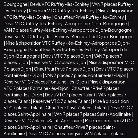
Bourgogne
|
Devis VTC Ruffey-lès-Echirey
|
VAN 7 places Ruffey-
lès-Echirey
|
Réserver VTC Ruffey-lès-Echirey
|
Mise à disposition
VTC Ruffey-lès-Echirey
|
Chauffeur Privé Ruffey-lès-Echirey
|
Devis VTC Ruffey-lès-Echirey-Aéroport de Dijon-Bourgogne
|
VAN 7 places Ruffey-lès-Echirey-Aéroport de Dijon-Bourgogne
|
Réserver VTC Ruffey-lès-Echirey-Aéroport de Dijon-Bourgogne
|
Mise à disposition VTC Ruffey-lès-Echirey-Aéroport de Dijon-
Bourgogne
|
Chauffeur Privé Ruffey-lès-Echirey-Aéroport de
Dijon-Bourgogne
|
Devis VTC 7 places Dijon
|
VAN 7 places 7
places Dijon
|
Réserver VTC 7 places Dijon
|
Mise à disposition VTC
7 places Dijon
|
Chauffeur Privé 7 places Dijon
|
Devis VTC 7 places
Fontaine-lès-Dijon
|
VAN 7 places 7 places Fontaine-lès-Dijon
|
Réserver VTC 7 places Fontaine-lès-Dijon
|
Mise à disposition
VTC 7 places Fontaine-lès-Dijon
|
Chauffeur Privé 7 places
Fontaine-lès-Dijon
|
Devis VTC 7 places Talant
|
VAN 7 places 7
places Talant
|
Réserver VTC 7 places Talant
|
Mise à disposition
VTC 7 places Talant
|
Chauffeur Privé 7 places Talant
|
Devis VTC 7
places Saint-Apollinaire
|
VAN 7 places 7 places Saint-Apollinaire
|
Réserver VTC 7 places Saint-Apollinaire
|
Mise à disposition VTC 7
places Saint-Apollinaire
|
Chauffeur Privé 7 places Saint-
Apollinaire
|
Devis VTC 7 places Longvic
|
VAN 7 places 7 places