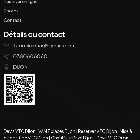
Réserver en ligne
Photos
Contact
Détails du contact
Taoufikizmar@gmail.com
0380606060
DIJON
Devis VTC Dijon
|
VAN 7 places Dijon
|
Réserver VTC Dijon
|
Mise à
disposition VTC Dijon
|
Chauffeur Privé Dijon
|
Devis VTC Dijon-