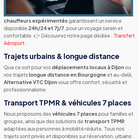
Nous assurons vos
transferts vers l’aéroport
et la
Gare de Dijon
avec ponctualité et fiabilité. Nos
chauffeurs expérimentés
garantissent un service
disponible
24h/24 et 7j/7
, pour un voyage serein et
confortable. 👉 Découvrez notre page dédiée :
Transfert
Aéroport
.
Trajets urbains & longue distance
Que ce soit pour vos
déplacements locaux à Dijon
ou
vos trajets
longue distance en Bourgogne
et au-delà,
Alternative VTC Dijon
vous offre confort, sécurité et
professionnalisme.
Transport TPMR & véhicules 7 places
Nous proposons des
véhicules 7 places
pour familles et
groupes, ainsi que des solutions de
transport TPMR
adaptées aux personnes à mobilité réduite. Tous nos
trajets sont privés et disponibles sur réservation, urbains