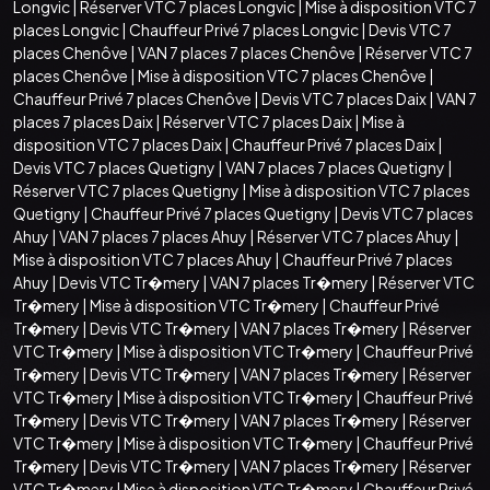
Longvic
|
Réserver VTC 7 places Longvic
|
Mise à disposition VTC 7
places Longvic
|
Chauffeur Privé 7 places Longvic
|
Devis VTC 7
places Chenôve
|
VAN 7 places 7 places Chenôve
|
Réserver VTC 7
places Chenôve
|
Mise à disposition VTC 7 places Chenôve
|
Chauffeur Privé 7 places Chenôve
|
Devis VTC 7 places Daix
|
VAN 7
places 7 places Daix
|
Réserver VTC 7 places Daix
|
Mise à
disposition VTC 7 places Daix
|
Chauffeur Privé 7 places Daix
|
Devis VTC 7 places Quetigny
|
VAN 7 places 7 places Quetigny
|
Réserver VTC 7 places Quetigny
|
Mise à disposition VTC 7 places
Quetigny
|
Chauffeur Privé 7 places Quetigny
|
Devis VTC 7 places
Ahuy
|
VAN 7 places 7 places Ahuy
|
Réserver VTC 7 places Ahuy
|
Mise à disposition VTC 7 places Ahuy
|
Chauffeur Privé 7 places
Ahuy
|
Devis VTC Tr�mery
|
VAN 7 places Tr�mery
|
Réserver VTC
Tr�mery
|
Mise à disposition VTC Tr�mery
|
Chauffeur Privé
Tr�mery
|
Devis VTC Tr�mery
|
VAN 7 places Tr�mery
|
Réserver
VTC Tr�mery
|
Mise à disposition VTC Tr�mery
|
Chauffeur Privé
Tr�mery
|
Devis VTC Tr�mery
|
VAN 7 places Tr�mery
|
Réserver
VTC Tr�mery
|
Mise à disposition VTC Tr�mery
|
Chauffeur Privé
Tr�mery
|
Devis VTC Tr�mery
|
VAN 7 places Tr�mery
|
Réserver
VTC Tr�mery
|
Mise à disposition VTC Tr�mery
|
Chauffeur Privé
Tr�mery
|
Devis VTC Tr�mery
|
VAN 7 places Tr�mery
|
Réserver
VTC Tr�mery
|
Mise à disposition VTC Tr�mery
|
Chauffeur Privé