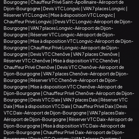
Bourgogne
|
Chauffeur Privé Saint-Apollinaire-Aéroport de
Dijon-Bourgogne
|
Devis VTC Longvic
|
VAN 7 places Longvic
|
Réserver VTC Longvic
|
Mise à disposition VTC Longvic
|
Chauffeur Privé Longvic
|
Devis VTC Longvic-Aéroport de Dijon-
Bourgogne
|
VAN 7 places Longvic-Aéroport de Dijon-
Bourgogne
|
Réserver VTC Longvic-Aéroport de Dijon-
Bourgogne
|
Mise à disposition VTC Longvic-Aéroport de Dijon-
Bourgogne
|
Chauffeur Privé Longvic-Aéroport de Dijon-
Bourgogne
|
Devis VTC Chenôve
|
VAN 7 places Chenôve
|
Réserver VTC Chenôve
|
Mise à disposition VTC Chenôve
|
Chauffeur Privé Chenôve
|
Devis VTC Chenôve-Aéroport de
Dijon-Bourgogne
|
VAN 7 places Chenôve-Aéroport de Dijon-
Bourgogne
|
Réserver VTC Chenôve-Aéroport de Dijon-
Bourgogne
|
Mise à disposition VTC Chenôve-Aéroport de
Dijon-Bourgogne
|
Chauffeur Privé Chenôve-Aéroport de Dijon-
Bourgogne
|
Devis VTC Daix
|
VAN 7 places Daix
|
Réserver VTC
Daix
|
Mise à disposition VTC Daix
|
Chauffeur Privé Daix
|
Devis
VTC Daix-Aéroport de Dijon-Bourgogne
|
VAN 7 places Daix-
Aéroport de Dijon-Bourgogne
|
Réserver VTC Daix-Aéroport de
Dijon-Bourgogne
|
Mise à disposition VTC Daix-Aéroport de
Dijon-Bourgogne
|
Chauffeur Privé Daix-Aéroport de Dijon-
Bourgogne
|
Devis VTC Quetigny
|
VAN 7 places Quetigny
|