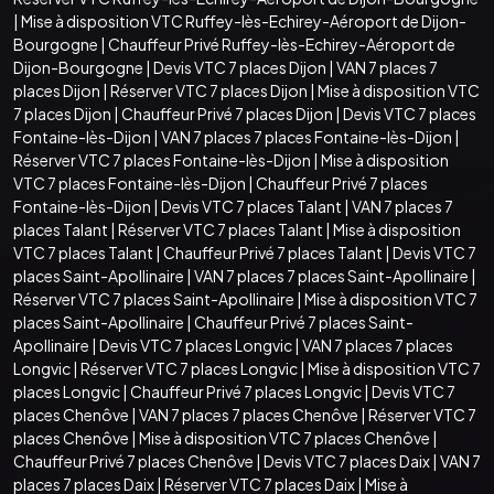
|
Mise à disposition VTC Ruffey-lès-Echirey-Aéroport de Dijon-
Bourgogne
|
Chauffeur Privé Ruffey-lès-Echirey-Aéroport de
Dijon-Bourgogne
|
Devis VTC 7 places Dijon
|
VAN 7 places 7
places Dijon
|
Réserver VTC 7 places Dijon
|
Mise à disposition VTC
7 places Dijon
|
Chauffeur Privé 7 places Dijon
|
Devis VTC 7 places
Fontaine-lès-Dijon
|
VAN 7 places 7 places Fontaine-lès-Dijon
|
Réserver VTC 7 places Fontaine-lès-Dijon
|
Mise à disposition
VTC 7 places Fontaine-lès-Dijon
|
Chauffeur Privé 7 places
Fontaine-lès-Dijon
|
Devis VTC 7 places Talant
|
VAN 7 places 7
places Talant
|
Réserver VTC 7 places Talant
|
Mise à disposition
VTC 7 places Talant
|
Chauffeur Privé 7 places Talant
|
Devis VTC 7
places Saint-Apollinaire
|
VAN 7 places 7 places Saint-Apollinaire
|
Réserver VTC 7 places Saint-Apollinaire
|
Mise à disposition VTC 7
places Saint-Apollinaire
|
Chauffeur Privé 7 places Saint-
Apollinaire
|
Devis VTC 7 places Longvic
|
VAN 7 places 7 places
Longvic
|
Réserver VTC 7 places Longvic
|
Mise à disposition VTC 7
places Longvic
|
Chauffeur Privé 7 places Longvic
|
Devis VTC 7
places Chenôve
|
VAN 7 places 7 places Chenôve
|
Réserver VTC 7
places Chenôve
|
Mise à disposition VTC 7 places Chenôve
|
Chauffeur Privé 7 places Chenôve
|
Devis VTC 7 places Daix
|
VAN 7
places 7 places Daix
|
Réserver VTC 7 places Daix
|
Mise à