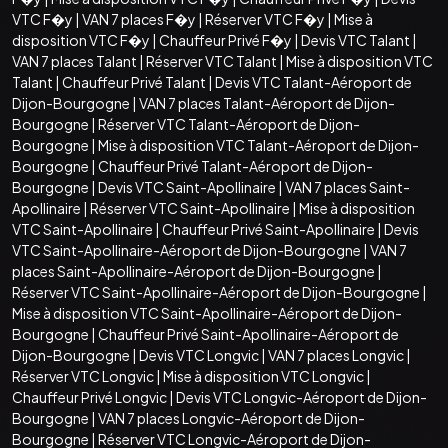
VTC F�y
|
VAN 7 places F�y
|
Réserver VTC F�y
|
Mise à
disposition VTC F�y
|
Chauffeur Privé F�y
|
Devis VTC Talant
|
VAN 7 places Talant
|
Réserver VTC Talant
|
Mise à disposition VTC
Talant
|
Chauffeur Privé Talant
|
Devis VTC Talant-Aéroport de
Dijon-Bourgogne
|
VAN 7 places Talant-Aéroport de Dijon-
Bourgogne
|
Réserver VTC Talant-Aéroport de Dijon-
Bourgogne
|
Mise à disposition VTC Talant-Aéroport de Dijon-
Bourgogne
|
Chauffeur Privé Talant-Aéroport de Dijon-
Bourgogne
|
Devis VTC Saint-Apollinaire
|
VAN 7 places Saint-
Apollinaire
|
Réserver VTC Saint-Apollinaire
|
Mise à disposition
VTC Saint-Apollinaire
|
Chauffeur Privé Saint-Apollinaire
|
Devis
VTC Saint-Apollinaire-Aéroport de Dijon-Bourgogne
|
VAN 7
places Saint-Apollinaire-Aéroport de Dijon-Bourgogne
|
Réserver VTC Saint-Apollinaire-Aéroport de Dijon-Bourgogne
|
Mise à disposition VTC Saint-Apollinaire-Aéroport de Dijon-
Bourgogne
|
Chauffeur Privé Saint-Apollinaire-Aéroport de
Dijon-Bourgogne
|
Devis VTC Longvic
|
VAN 7 places Longvic
|
Réserver VTC Longvic
|
Mise à disposition VTC Longvic
|
Chauffeur Privé Longvic
|
Devis VTC Longvic-Aéroport de Dijon-
Bourgogne
|
VAN 7 places Longvic-Aéroport de Dijon-
Bourgogne
|
Réserver VTC Longvic-Aéroport de Dijon-