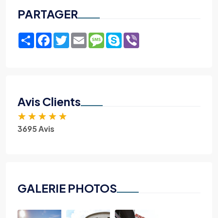
PARTAGER
Share
Facebook
Twitter
Email
Message
Skype
Viber
Avis Clients
★
★
★
★
★
3695 Avis
GALERIE PHOTOS