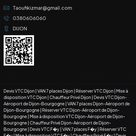
Taoufikizmar@gmail.com
0380606060
DIJON
Devis VTC Dijon
|
VAN 7 places Dijon
|
Réserver VTC Dijon
|
Mise à
disposition VTC Dijon
|
Chauffeur Privé Dijon
|
Devis VTC Dijon-
Aéroport de Dijon-Bourgogne
|
VAN 7 places Dijon-Aéroport de
Dijon-Bourgogne
|
Réserver VTC Dijon-Aéroport de Dijon-
Bourgogne
|
Mise à disposition VTC Dijon-Aéroport de Dijon-
Bourgogne
|
Chauffeur Privé Dijon-Aéroport de Dijon-
Bourgogne
|
Devis VTC F�y
|
VAN 7 places F�y
|
Réserver VTC
F�y
|
Mise à disposition VTC F�y
|
Chauffeur Privé F�y
|
Devis