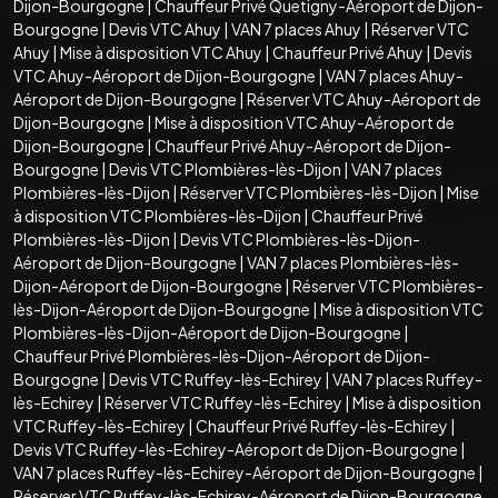
Dijon-Bourgogne
|
Chauffeur Privé Quetigny-Aéroport de Dijon-
Bourgogne
|
Devis VTC Ahuy
|
VAN 7 places Ahuy
|
Réserver VTC
Ahuy
|
Mise à disposition VTC Ahuy
|
Chauffeur Privé Ahuy
|
Devis
VTC Ahuy-Aéroport de Dijon-Bourgogne
|
VAN 7 places Ahuy-
Aéroport de Dijon-Bourgogne
|
Réserver VTC Ahuy-Aéroport de
Dijon-Bourgogne
|
Mise à disposition VTC Ahuy-Aéroport de
Dijon-Bourgogne
|
Chauffeur Privé Ahuy-Aéroport de Dijon-
Bourgogne
|
Devis VTC Plombières-lès-Dijon
|
VAN 7 places
Plombières-lès-Dijon
|
Réserver VTC Plombières-lès-Dijon
|
Mise
à disposition VTC Plombières-lès-Dijon
|
Chauffeur Privé
Plombières-lès-Dijon
|
Devis VTC Plombières-lès-Dijon-
Aéroport de Dijon-Bourgogne
|
VAN 7 places Plombières-lès-
Dijon-Aéroport de Dijon-Bourgogne
|
Réserver VTC Plombières-
lès-Dijon-Aéroport de Dijon-Bourgogne
|
Mise à disposition VTC
Plombières-lès-Dijon-Aéroport de Dijon-Bourgogne
|
Chauffeur Privé Plombières-lès-Dijon-Aéroport de Dijon-
Bourgogne
|
Devis VTC Ruffey-lès-Echirey
|
VAN 7 places Ruffey-
lès-Echirey
|
Réserver VTC Ruffey-lès-Echirey
|
Mise à disposition
VTC Ruffey-lès-Echirey
|
Chauffeur Privé Ruffey-lès-Echirey
|
Devis VTC Ruffey-lès-Echirey-Aéroport de Dijon-Bourgogne
|
VAN 7 places Ruffey-lès-Echirey-Aéroport de Dijon-Bourgogne
|
Réserver VTC Ruffey-lès-Echirey-Aéroport de Dijon-Bourgogne