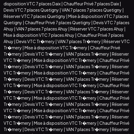
disposition VTC 7 places Daix
|
Chauffeur Privé 7 places Daix
|
Devis VTC 7 places Quetigny
|
VAN 7 places 7 places Quetigny
|
Réserver VTC 7 places Quetigny
|
Mise à disposition VTC 7 places
Quetigny
|
Chauffeur Privé 7 places Quetigny
|
Devis VTC 7 places
Ahuy
|
VAN 7 places 7 places Ahuy
|
Réserver VTC 7 places Ahuy
|
Mise à disposition VTC 7 places Ahuy
|
Chauffeur Privé 7 places
Ahuy
|
Devis VTC Tr�mery
|
VAN 7 places Tr�mery
|
Réserver VTC
Tr�mery
|
Mise à disposition VTC Tr�mery
|
Chauffeur Privé
Tr�mery
|
Devis VTC Tr�mery
|
VAN 7 places Tr�mery
|
Réserver
VTC Tr�mery
|
Mise à disposition VTC Tr�mery
|
Chauffeur Privé
Tr�mery
|
Devis VTC Tr�mery
|
VAN 7 places Tr�mery
|
Réserver
VTC Tr�mery
|
Mise à disposition VTC Tr�mery
|
Chauffeur Privé
Tr�mery
|
Devis VTC Tr�mery
|
VAN 7 places Tr�mery
|
Réserver
VTC Tr�mery
|
Mise à disposition VTC Tr�mery
|
Chauffeur Privé
Tr�mery
|
Devis VTC Tr�mery
|
VAN 7 places Tr�mery
|
Réserver
VTC Tr�mery
|
Mise à disposition VTC Tr�mery
|
Chauffeur Privé
Tr�mery
|
Devis VTC Tr�mery
|
VAN 7 places Tr�mery
|
Réserver
VTC Tr�mery
|
Mise à disposition VTC Tr�mery
|
Chauffeur Privé
Tr�mery
|
Devis VTC Tr�mery
|
VAN 7 places Tr�mery
|
Réserver
VTC Tr�mery
|
Mise à disposition VTC Tr�mery
|
Chauffeur Privé
Tr�mery
|
Devis VTC Tr�mery
|
VAN 7 places Tr�mery
|
Réserver