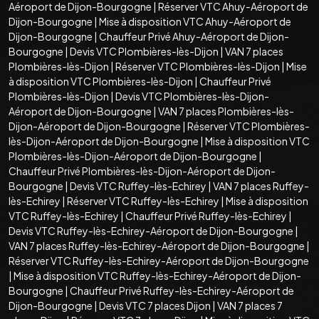
Aéroport de Dijon-Bourgogne
|
Réserver VTC Ahuy-Aéroport de
Dijon-Bourgogne
|
Mise à disposition VTC Ahuy-Aéroport de
Dijon-Bourgogne
|
Chauffeur Privé Ahuy-Aéroport de Dijon-
Bourgogne
|
Devis VTC Plombières-lès-Dijon
|
VAN 7 places
Plombières-lès-Dijon
|
Réserver VTC Plombières-lès-Dijon
|
Mise
à disposition VTC Plombières-lès-Dijon
|
Chauffeur Privé
Plombières-lès-Dijon
|
Devis VTC Plombières-lès-Dijon-
Aéroport de Dijon-Bourgogne
|
VAN 7 places Plombières-lès-
Dijon-Aéroport de Dijon-Bourgogne
|
Réserver VTC Plombières-
lès-Dijon-Aéroport de Dijon-Bourgogne
|
Mise à disposition VTC
Plombières-lès-Dijon-Aéroport de Dijon-Bourgogne
|
Chauffeur Privé Plombières-lès-Dijon-Aéroport de Dijon-
Bourgogne
|
Devis VTC Ruffey-lès-Echirey
|
VAN 7 places Ruffey-
lès-Echirey
|
Réserver VTC Ruffey-lès-Echirey
|
Mise à disposition
VTC Ruffey-lès-Echirey
|
Chauffeur Privé Ruffey-lès-Echirey
|
Devis VTC Ruffey-lès-Echirey-Aéroport de Dijon-Bourgogne
|
VAN 7 places Ruffey-lès-Echirey-Aéroport de Dijon-Bourgogne
|
Réserver VTC Ruffey-lès-Echirey-Aéroport de Dijon-Bourgogne
|
Mise à disposition VTC Ruffey-lès-Echirey-Aéroport de Dijon-
Bourgogne
|
Chauffeur Privé Ruffey-lès-Echirey-Aéroport de
Dijon-Bourgogne
|
Devis VTC 7 places Dijon
|
VAN 7 places 7