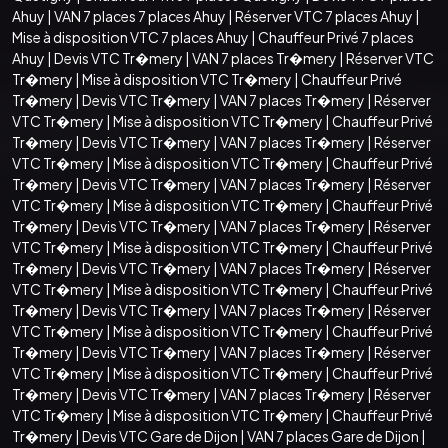
Ahuy
|
VAN 7 places 7 places Ahuy
|
Réserver VTC 7 places Ahuy
|
Mise à disposition VTC 7 places Ahuy
|
Chauffeur Privé 7 places
Ahuy
|
Devis VTC Tr�mery
|
VAN 7 places Tr�mery
|
Réserver VTC
Tr�mery
|
Mise à disposition VTC Tr�mery
|
Chauffeur Privé
Tr�mery
|
Devis VTC Tr�mery
|
VAN 7 places Tr�mery
|
Réserver
VTC Tr�mery
|
Mise à disposition VTC Tr�mery
|
Chauffeur Privé
Tr�mery
|
Devis VTC Tr�mery
|
VAN 7 places Tr�mery
|
Réserver
VTC Tr�mery
|
Mise à disposition VTC Tr�mery
|
Chauffeur Privé
Tr�mery
|
Devis VTC Tr�mery
|
VAN 7 places Tr�mery
|
Réserver
VTC Tr�mery
|
Mise à disposition VTC Tr�mery
|
Chauffeur Privé
Tr�mery
|
Devis VTC Tr�mery
|
VAN 7 places Tr�mery
|
Réserver
VTC Tr�mery
|
Mise à disposition VTC Tr�mery
|
Chauffeur Privé
Tr�mery
|
Devis VTC Tr�mery
|
VAN 7 places Tr�mery
|
Réserver
VTC Tr�mery
|
Mise à disposition VTC Tr�mery
|
Chauffeur Privé
Tr�mery
|
Devis VTC Tr�mery
|
VAN 7 places Tr�mery
|
Réserver
VTC Tr�mery
|
Mise à disposition VTC Tr�mery
|
Chauffeur Privé
Tr�mery
|
Devis VTC Tr�mery
|
VAN 7 places Tr�mery
|
Réserver
VTC Tr�mery
|
Mise à disposition VTC Tr�mery
|
Chauffeur Privé
Tr�mery
|
Devis VTC Tr�mery
|
VAN 7 places Tr�mery
|
Réserver
VTC Tr�mery
|
Mise à disposition VTC Tr�mery
|
Chauffeur Privé
Tr�mery
|
Devis VTC Gare de Dijon
|
VAN 7 places Gare de Dijon
|