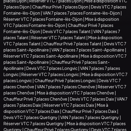
places Dijon
|
Réserver VTC 7 places Dijon
|
Mise à disposition VTC
7 places Dijon
|
Chauffeur Privé 7 places Dijon
|
Devis VTC 7 places
Fontaine-lès-Dijon
|
VAN 7 places 7 places Fontaine-lès-Dijon
|
Réserver VTC 7 places Fontaine-lès-Dijon
|
Mise à disposition
VTC 7 places Fontaine-lès-Dijon
|
Chauffeur Privé 7 places
Fontaine-lès-Dijon
|
Devis VTC 7 places Talant
|
VAN 7 places 7
places Talant
|
Réserver VTC 7 places Talant
|
Mise à disposition
VTC 7 places Talant
|
Chauffeur Privé 7 places Talant
|
Devis VTC 7
places Saint-Apollinaire
|
VAN 7 places 7 places Saint-Apollinaire
|
Réserver VTC 7 places Saint-Apollinaire
|
Mise à disposition VTC 7
places Saint-Apollinaire
|
Chauffeur Privé 7 places Saint-
Apollinaire
|
Devis VTC 7 places Longvic
|
VAN 7 places 7 places
Longvic
|
Réserver VTC 7 places Longvic
|
Mise à disposition VTC 7
places Longvic
|
Chauffeur Privé 7 places Longvic
|
Devis VTC 7
places Chenôve
|
VAN 7 places 7 places Chenôve
|
Réserver VTC 7
places Chenôve
|
Mise à disposition VTC 7 places Chenôve
|
Chauffeur Privé 7 places Chenôve
|
Devis VTC 7 places Daix
|
VAN 7
places 7 places Daix
|
Réserver VTC 7 places Daix
|
Mise à
disposition VTC 7 places Daix
|
Chauffeur Privé 7 places Daix
|
Devis VTC 7 places Quetigny
|
VAN 7 places 7 places Quetigny
|
Réserver VTC 7 places Quetigny
|
Mise à disposition VTC 7 places
Quetigny
|
Chauffeur Privé 7 places Quetigny
|
Devis VTC 7 places