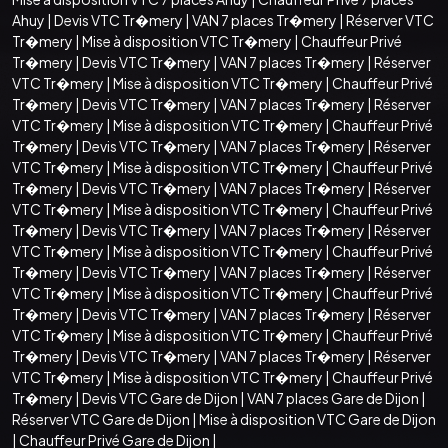
Ahuy
|
Devis VTC Tr�mery
|
VAN 7 places Tr�mery
|
Réserver VTC
Tr�mery
|
Mise à disposition VTC Tr�mery
|
Chauffeur Privé
Tr�mery
|
Devis VTC Tr�mery
|
VAN 7 places Tr�mery
|
Réserver
VTC Tr�mery
|
Mise à disposition VTC Tr�mery
|
Chauffeur Privé
Tr�mery
|
Devis VTC Tr�mery
|
VAN 7 places Tr�mery
|
Réserver
VTC Tr�mery
|
Mise à disposition VTC Tr�mery
|
Chauffeur Privé
Tr�mery
|
Devis VTC Tr�mery
|
VAN 7 places Tr�mery
|
Réserver
VTC Tr�mery
|
Mise à disposition VTC Tr�mery
|
Chauffeur Privé
Tr�mery
|
Devis VTC Tr�mery
|
VAN 7 places Tr�mery
|
Réserver
VTC Tr�mery
|
Mise à disposition VTC Tr�mery
|
Chauffeur Privé
Tr�mery
|
Devis VTC Tr�mery
|
VAN 7 places Tr�mery
|
Réserver
VTC Tr�mery
|
Mise à disposition VTC Tr�mery
|
Chauffeur Privé
Tr�mery
|
Devis VTC Tr�mery
|
VAN 7 places Tr�mery
|
Réserver
VTC Tr�mery
|
Mise à disposition VTC Tr�mery
|
Chauffeur Privé
Tr�mery
|
Devis VTC Tr�mery
|
VAN 7 places Tr�mery
|
Réserver
VTC Tr�mery
|
Mise à disposition VTC Tr�mery
|
Chauffeur Privé
Tr�mery
|
Devis VTC Tr�mery
|
VAN 7 places Tr�mery
|
Réserver
VTC Tr�mery
|
Mise à disposition VTC Tr�mery
|
Chauffeur Privé
Tr�mery
|
Devis VTC Gare de Dijon
|
VAN 7 places Gare de Dijon
|
Réserver VTC Gare de Dijon
|
Mise à disposition VTC Gare de Dijon
|
Chauffeur Privé Gare de Dijon
|