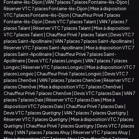
Fontaine-lès-Dijon
|
VAN 7 places 7 places Fontaine-lès-Dijon
|
Réserver VTC 7 places Fontaine-lès-Dijon
|
Mise à disposition
VTC 7 places Fontaine-lès-Dijon
|
Chauffeur Privé 7 places
Fontaine-lès-Dijon
|
Devis VTC 7 places Talant
|
VAN 7 places 7
places Talant
|
Réserver VTC 7 places Talant
|
Mise à disposition
VTC 7 places Talant
|
Chauffeur Privé 7 places Talant
|
Devis VTC 7
places Saint-Apollinaire
|
VAN 7 places 7 places Saint-Apollinaire
|
Réserver VTC 7 places Saint-Apollinaire
|
Mise à disposition VTC 7
places Saint-Apollinaire
|
Chauffeur Privé 7 places Saint-
Apollinaire
|
Devis VTC 7 places Longvic
|
VAN 7 places 7 places
Longvic
|
Réserver VTC 7 places Longvic
|
Mise à disposition VTC 7
places Longvic
|
Chauffeur Privé 7 places Longvic
|
Devis VTC 7
places Chenôve
|
VAN 7 places 7 places Chenôve
|
Réserver VTC 7
places Chenôve
|
Mise à disposition VTC 7 places Chenôve
|
Chauffeur Privé 7 places Chenôve
|
Devis VTC 7 places Daix
|
VAN 7
places 7 places Daix
|
Réserver VTC 7 places Daix
|
Mise à
disposition VTC 7 places Daix
|
Chauffeur Privé 7 places Daix
|
Devis VTC 7 places Quetigny
|
VAN 7 places 7 places Quetigny
|
Réserver VTC 7 places Quetigny
|
Mise à disposition VTC 7 places
Quetigny
|
Chauffeur Privé 7 places Quetigny
|
Devis VTC 7 places
Ahuy
|
VAN 7 places 7 places Ahuy
|
Réserver VTC 7 places Ahuy
|
Mise à disposition VTC 7 places Ahuy
|
Chauffeur Privé 7 places