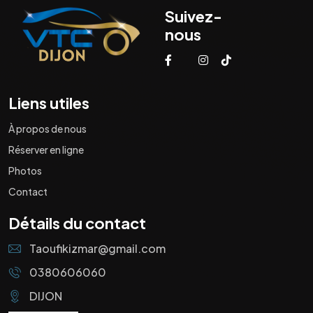
Suivez-
nous
Liens utiles
À propos de nous
Réserver en ligne
Photos
Contact
Détails du contact
Taoufikizmar@gmail.com
0380606060
DIJON