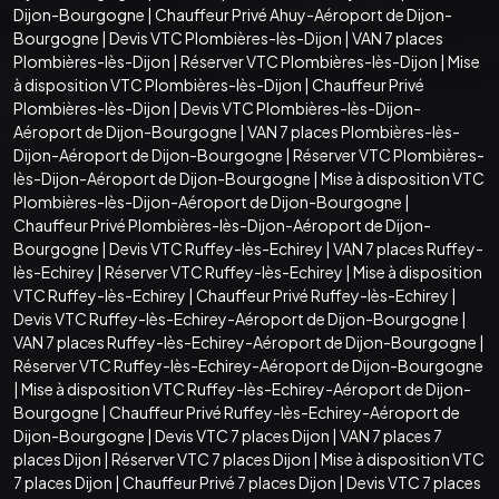
Dijon-Bourgogne
|
Chauffeur Privé Ahuy-Aéroport de Dijon-
Bourgogne
|
Devis VTC Plombières-lès-Dijon
|
VAN 7 places
Plombières-lès-Dijon
|
Réserver VTC Plombières-lès-Dijon
|
Mise
à disposition VTC Plombières-lès-Dijon
|
Chauffeur Privé
Plombières-lès-Dijon
|
Devis VTC Plombières-lès-Dijon-
Aéroport de Dijon-Bourgogne
|
VAN 7 places Plombières-lès-
Dijon-Aéroport de Dijon-Bourgogne
|
Réserver VTC Plombières-
lès-Dijon-Aéroport de Dijon-Bourgogne
|
Mise à disposition VTC
Plombières-lès-Dijon-Aéroport de Dijon-Bourgogne
|
Chauffeur Privé Plombières-lès-Dijon-Aéroport de Dijon-
Bourgogne
|
Devis VTC Ruffey-lès-Echirey
|
VAN 7 places Ruffey-
lès-Echirey
|
Réserver VTC Ruffey-lès-Echirey
|
Mise à disposition
VTC Ruffey-lès-Echirey
|
Chauffeur Privé Ruffey-lès-Echirey
|
Devis VTC Ruffey-lès-Echirey-Aéroport de Dijon-Bourgogne
|
VAN 7 places Ruffey-lès-Echirey-Aéroport de Dijon-Bourgogne
|
Réserver VTC Ruffey-lès-Echirey-Aéroport de Dijon-Bourgogne
|
Mise à disposition VTC Ruffey-lès-Echirey-Aéroport de Dijon-
Bourgogne
|
Chauffeur Privé Ruffey-lès-Echirey-Aéroport de
Dijon-Bourgogne
|
Devis VTC 7 places Dijon
|
VAN 7 places 7
places Dijon
|
Réserver VTC 7 places Dijon
|
Mise à disposition VTC
7 places Dijon
|
Chauffeur Privé 7 places Dijon
|
Devis VTC 7 places