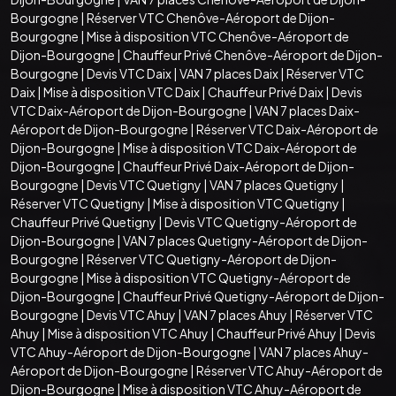
Bourgogne
|
Réserver VTC Chenôve-Aéroport de Dijon-
Bourgogne
|
Mise à disposition VTC Chenôve-Aéroport de
Dijon-Bourgogne
|
Chauffeur Privé Chenôve-Aéroport de Dijon-
Bourgogne
|
Devis VTC Daix
|
VAN 7 places Daix
|
Réserver VTC
Daix
|
Mise à disposition VTC Daix
|
Chauffeur Privé Daix
|
Devis
VTC Daix-Aéroport de Dijon-Bourgogne
|
VAN 7 places Daix-
Aéroport de Dijon-Bourgogne
|
Réserver VTC Daix-Aéroport de
Dijon-Bourgogne
|
Mise à disposition VTC Daix-Aéroport de
Dijon-Bourgogne
|
Chauffeur Privé Daix-Aéroport de Dijon-
Bourgogne
|
Devis VTC Quetigny
|
VAN 7 places Quetigny
|
Réserver VTC Quetigny
|
Mise à disposition VTC Quetigny
|
Chauffeur Privé Quetigny
|
Devis VTC Quetigny-Aéroport de
Dijon-Bourgogne
|
VAN 7 places Quetigny-Aéroport de Dijon-
Bourgogne
|
Réserver VTC Quetigny-Aéroport de Dijon-
Bourgogne
|
Mise à disposition VTC Quetigny-Aéroport de
Dijon-Bourgogne
|
Chauffeur Privé Quetigny-Aéroport de Dijon-
Bourgogne
|
Devis VTC Ahuy
|
VAN 7 places Ahuy
|
Réserver VTC
Ahuy
|
Mise à disposition VTC Ahuy
|
Chauffeur Privé Ahuy
|
Devis
VTC Ahuy-Aéroport de Dijon-Bourgogne
|
VAN 7 places Ahuy-
Aéroport de Dijon-Bourgogne
|
Réserver VTC Ahuy-Aéroport de
Dijon-Bourgogne
|
Mise à disposition VTC Ahuy-Aéroport de