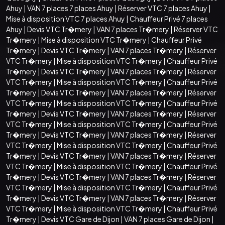
Ahuy
|
VAN 7 places 7 places Ahuy
|
Réserver VTC 7 places Ahuy
|
Mise à disposition VTC 7 places Ahuy
|
Chauffeur Privé 7 places
Ahuy
|
Devis VTC Tr�mery
|
VAN 7 places Tr�mery
|
Réserver VTC
Tr�mery
|
Mise à disposition VTC Tr�mery
|
Chauffeur Privé
Tr�mery
|
Devis VTC Tr�mery
|
VAN 7 places Tr�mery
|
Réserver
VTC Tr�mery
|
Mise à disposition VTC Tr�mery
|
Chauffeur Privé
Tr�mery
|
Devis VTC Tr�mery
|
VAN 7 places Tr�mery
|
Réserver
VTC Tr�mery
|
Mise à disposition VTC Tr�mery
|
Chauffeur Privé
Tr�mery
|
Devis VTC Tr�mery
|
VAN 7 places Tr�mery
|
Réserver
VTC Tr�mery
|
Mise à disposition VTC Tr�mery
|
Chauffeur Privé
Tr�mery
|
Devis VTC Tr�mery
|
VAN 7 places Tr�mery
|
Réserver
VTC Tr�mery
|
Mise à disposition VTC Tr�mery
|
Chauffeur Privé
Tr�mery
|
Devis VTC Tr�mery
|
VAN 7 places Tr�mery
|
Réserver
VTC Tr�mery
|
Mise à disposition VTC Tr�mery
|
Chauffeur Privé
Tr�mery
|
Devis VTC Tr�mery
|
VAN 7 places Tr�mery
|
Réserver
VTC Tr�mery
|
Mise à disposition VTC Tr�mery
|
Chauffeur Privé
Tr�mery
|
Devis VTC Tr�mery
|
VAN 7 places Tr�mery
|
Réserver
VTC Tr�mery
|
Mise à disposition VTC Tr�mery
|
Chauffeur Privé
Tr�mery
|
Devis VTC Tr�mery
|
VAN 7 places Tr�mery
|
Réserver
VTC Tr�mery
|
Mise à disposition VTC Tr�mery
|
Chauffeur Privé
Tr�mery
|
Devis VTC Gare de Dijon
|
VAN 7 places Gare de Dijon
|