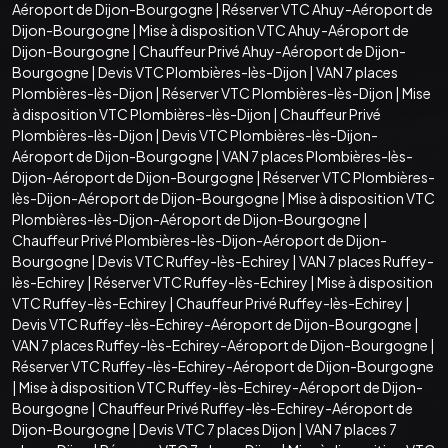
Aéroport de Dijon-Bourgogne
|
Réserver VTC Ahuy-Aéroport de
Dijon-Bourgogne
|
Mise à disposition VTC Ahuy-Aéroport de
Dijon-Bourgogne
|
Chauffeur Privé Ahuy-Aéroport de Dijon-
Bourgogne
|
Devis VTC Plombières-lès-Dijon
|
VAN 7 places
Plombières-lès-Dijon
|
Réserver VTC Plombières-lès-Dijon
|
Mise
à disposition VTC Plombières-lès-Dijon
|
Chauffeur Privé
Plombières-lès-Dijon
|
Devis VTC Plombières-lès-Dijon-
Aéroport de Dijon-Bourgogne
|
VAN 7 places Plombières-lès-
Dijon-Aéroport de Dijon-Bourgogne
|
Réserver VTC Plombières-
lès-Dijon-Aéroport de Dijon-Bourgogne
|
Mise à disposition VTC
Plombières-lès-Dijon-Aéroport de Dijon-Bourgogne
|
Chauffeur Privé Plombières-lès-Dijon-Aéroport de Dijon-
Bourgogne
|
Devis VTC Ruffey-lès-Echirey
|
VAN 7 places Ruffey-
lès-Echirey
|
Réserver VTC Ruffey-lès-Echirey
|
Mise à disposition
VTC Ruffey-lès-Echirey
|
Chauffeur Privé Ruffey-lès-Echirey
|
Devis VTC Ruffey-lès-Echirey-Aéroport de Dijon-Bourgogne
|
VAN 7 places Ruffey-lès-Echirey-Aéroport de Dijon-Bourgogne
|
Réserver VTC Ruffey-lès-Echirey-Aéroport de Dijon-Bourgogne
|
Mise à disposition VTC Ruffey-lès-Echirey-Aéroport de Dijon-
Bourgogne
|
Chauffeur Privé Ruffey-lès-Echirey-Aéroport de
Dijon-Bourgogne
|
Devis VTC 7 places Dijon
|
VAN 7 places 7