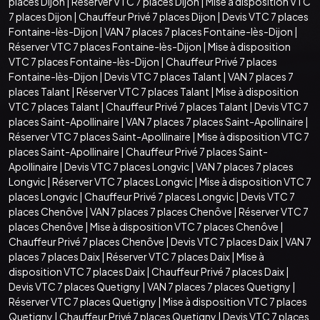
places Dijon
|
Réserver VTC 7 places Dijon
|
Mise à disposition VTC
7 places Dijon
|
Chauffeur Privé 7 places Dijon
|
Devis VTC 7 places
Fontaine-lès-Dijon
|
VAN 7 places 7 places Fontaine-lès-Dijon
|
Réserver VTC 7 places Fontaine-lès-Dijon
|
Mise à disposition
VTC 7 places Fontaine-lès-Dijon
|
Chauffeur Privé 7 places
Fontaine-lès-Dijon
|
Devis VTC 7 places Talant
|
VAN 7 places 7
places Talant
|
Réserver VTC 7 places Talant
|
Mise à disposition
VTC 7 places Talant
|
Chauffeur Privé 7 places Talant
|
Devis VTC 7
places Saint-Apollinaire
|
VAN 7 places 7 places Saint-Apollinaire
|
Réserver VTC 7 places Saint-Apollinaire
|
Mise à disposition VTC 7
places Saint-Apollinaire
|
Chauffeur Privé 7 places Saint-
Apollinaire
|
Devis VTC 7 places Longvic
|
VAN 7 places 7 places
Longvic
|
Réserver VTC 7 places Longvic
|
Mise à disposition VTC 7
places Longvic
|
Chauffeur Privé 7 places Longvic
|
Devis VTC 7
places Chenôve
|
VAN 7 places 7 places Chenôve
|
Réserver VTC 7
places Chenôve
|
Mise à disposition VTC 7 places Chenôve
|
Chauffeur Privé 7 places Chenôve
|
Devis VTC 7 places Daix
|
VAN 7
places 7 places Daix
|
Réserver VTC 7 places Daix
|
Mise à
disposition VTC 7 places Daix
|
Chauffeur Privé 7 places Daix
|
Devis VTC 7 places Quetigny
|
VAN 7 places 7 places Quetigny
|
Réserver VTC 7 places Quetigny
|
Mise à disposition VTC 7 places
Quetigny
|
Chauffeur Privé 7 places Quetigny
|
Devis VTC 7 places