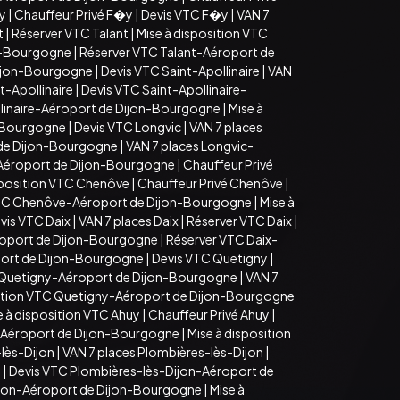
�y
|
Chauffeur Privé F�y
|
Devis VTC F�y
|
VAN 7
t
|
Réserver VTC Talant
|
Mise à disposition VTC
on-Bourgogne
|
Réserver VTC Talant-Aéroport de
Dijon-Bourgogne
|
Devis VTC Saint-Apollinaire
|
VAN
t-Apollinaire
|
Devis VTC Saint-Apollinaire-
llinaire-Aéroport de Dijon-Bourgogne
|
Mise à
n-Bourgogne
|
Devis VTC Longvic
|
VAN 7 places
 de Dijon-Bourgogne
|
VAN 7 places Longvic-
-Aéroport de Dijon-Bourgogne
|
Chauffeur Privé
sposition VTC Chenôve
|
Chauffeur Privé Chenôve
|
TC Chenôve-Aéroport de Dijon-Bourgogne
|
Mise à
vis VTC Daix
|
VAN 7 places Daix
|
Réserver VTC Daix
|
roport de Dijon-Bourgogne
|
Réserver VTC Daix-
port de Dijon-Bourgogne
|
Devis VTC Quetigny
|
 Quetigny-Aéroport de Dijon-Bourgogne
|
VAN 7
sition VTC Quetigny-Aéroport de Dijon-Bourgogne
e à disposition VTC Ahuy
|
Chauffeur Privé Ahuy
|
-Aéroport de Dijon-Bourgogne
|
Mise à disposition
lès-Dijon
|
VAN 7 places Plombières-lès-Dijon
|
n
|
Devis VTC Plombières-lès-Dijon-Aéroport de
ijon-Aéroport de Dijon-Bourgogne
|
Mise à