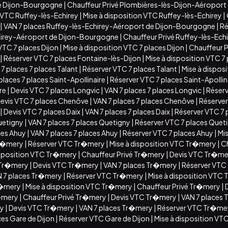
de Dijon-Bourgogne
|
Chauffeur Privé Plombières-lès-Dijon-Aéropor
 VTC Ruffey-lès-Echirey
|
Mise à disposition VTC Ruffey-lès-Echirey
|
|
VAN 7 places Ruffey-lès-Echirey-Aéroport de Dijon-Bourgogne
|
Ré
chirey-Aéroport de Dijon-Bourgogne
|
Chauffeur Privé Ruffey-lès-Ec
VTC 7 places Dijon
|
Mise à disposition VTC 7 places Dijon
|
Chauffeur Pr
|
Réserver VTC 7 places Fontaine-lès-Dijon
|
Mise à disposition VTC 7
7 places 7 places Talant
|
Réserver VTC 7 places Talant
|
Mise à disposi
places 7 places Saint-Apollinaire
|
Réserver VTC 7 places Saint-Apollin
ire
|
Devis VTC 7 places Longvic
|
VAN 7 places 7 places Longvic
|
Réserv
evis VTC 7 places Chenôve
|
VAN 7 places 7 places Chenôve
|
Réserver
|
Devis VTC 7 places Daix
|
VAN 7 places 7 places Daix
|
Réserver VTC 7 
uetigny
|
VAN 7 places 7 places Quetigny
|
Réserver VTC 7 places Quet
ces Ahuy
|
VAN 7 places 7 places Ahuy
|
Réserver VTC 7 places Ahuy
|
Mis
Tr�mery
|
Réserver VTC Tr�mery
|
Mise à disposition VTC Tr�mery
|
C
isposition VTC Tr�mery
|
Chauffeur Privé Tr�mery
|
Devis VTC Tr�me
 Tr�mery
|
Devis VTC Tr�mery
|
VAN 7 places Tr�mery
|
Réserver VTC
 7 places Tr�mery
|
Réserver VTC Tr�mery
|
Mise à disposition VTC
r�mery
|
Mise à disposition VTC Tr�mery
|
Chauffeur Privé Tr�mery
|
r�mery
|
Chauffeur Privé Tr�mery
|
Devis VTC Tr�mery
|
VAN 7 places
ry
|
Devis VTC Tr�mery
|
VAN 7 places Tr�mery
|
Réserver VTC Tr�me
ces Gare de Dijon
|
Réserver VTC Gare de Dijon
|
Mise à disposition VTC