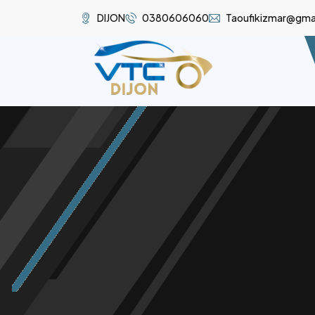
DIJON
0380606060
Taoufikizmar@gma