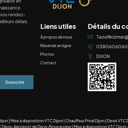
gréable en
nnaissance
à vos rendez-
lleurs délais.
Liens utiles
Détails du c
Taoufikizmar
À propos de nous
Réserver en ligne
0380606060
Photos
DIJON
Contact
Souscrire
Dijon
|
Mise à disposition VTC Dijon
|
Chauffeur Privé Dijon
|
Devis VTC 
C Dijon-Aéroport de Dijon-Bourgogne
|
Mise à disposition VTC Dijo