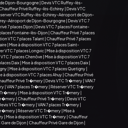
t de Dijon-Bourgogne
|
Devis VTC Ruffey-lès-
Chauffeur Privé Ruffey-lès-Echirey
|
Devis VTC
server VTC Ruffey-lès-Echirey-Aéroport de Dijon-
hirey-Aéroport de Dijon-Bourgogne
|
Devis VTC 7
ivé 7 places Dijon
|
Devis VTC 7 places Fontaine-
 places Fontaine-lès-Dijon
|
Chauffeur Privé 7 places
tion VTC 7 places Talant
|
Chauffeur Privé 7 places
aire
|
Mise à disposition VTC 7 places Saint-
er VTC 7 places Longvic
|
Mise à disposition VTC 7
 VTC 7 places Chenôve
|
Mise à disposition VTC 7
places Daix
|
Mise à disposition VTC 7 places Daix
|
igny
|
Mise à disposition VTC 7 places Quetigny
|
e à disposition VTC 7 places Ahuy
|
Chauffeur Privé
hauffeur Privé Tr�mery
|
Devis VTC Tr�mery
|
VAN 7
ry
|
VAN 7 places Tr�mery
|
Réserver VTC Tr�mery
 Tr�mery
|
Mise à disposition VTC Tr�mery
|
 Tr�mery
|
Chauffeur Privé Tr�mery
|
Devis VTC
Devis VTC Tr�mery
|
VAN 7 places Tr�mery
|
 Tr�mery
|
Réserver VTC Tr�mery
|
Mise à
ry
|
Mise à disposition VTC Tr�mery
|
Chauffeur
 Gare de Dijon
|
Chauffeur Privé Gare de Dijon
|