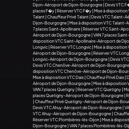
Dijon-Aéroport de Dijon-Bourgogne
|
Devis VTC F
places F�y
|
Réserver VTC F�y
|
Mise à dispositio
Talant
|
Chauffeur Privé Talant
|
Devis VTC Talant-A
Dijon-Bourgogne
|
Mise à disposition VTC Talant
7 places Saint-Apollinaire
|
Réserver VTC Saint-Apoll
Aéroport de Dijon-Bourgogne
|
VAN 7 places Sain
disposition VTC Saint-Apollinaire-Aéroport de D
Longvic
|
Réserver VTC Longvic
|
Mise à disposition
Aéroport de Dijon-Bourgogne
|
Réserver VTC Long
Longvic-Aéroport de Dijon-Bourgogne
|
Devis VT
Devis VTC Chenôve-Aéroport de Dijon-Bourgogn
disposition VTC Chenôve-Aéroport de Dijon-Bou
Mise à disposition VTC Daix
|
Chauffeur Privé Daix
|
D
Aéroport de Dijon-Bourgogne
|
Mise à dispositio
VAN 7 places Quetigny
|
Réserver VTC Quetigny
|
Mi
places Quetigny-Aéroport de Dijon-Bourgogne
|
R
|
Chauffeur Privé Quetigny-Aéroport de Dijon-Bo
Devis VTC Ahuy-Aéroport de Dijon-Bourgogne
|
VA
VTC Ahuy-Aéroport de Dijon-Bourgogne
|
Chauffe
Réserver VTC Plombières-lès-Dijon
|
Mise à dispos
Dijon-Bourgogne
|
VAN 7 places Plombières-lès-D