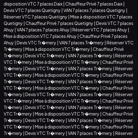
disposition VTC 7 places Daix
|
Chauffeur Privé 7 places Daix
|
Devis VTC 7 places Quetigny
|
VAN 7 places 7 places Quetigny
|
Réserver VTC 7 places Quetigny
|
Mise à disposition VTC 7 places
Quetigny
|
Chauffeur Privé 7 places Quetigny
|
Devis VTC 7 places
Ahuy
|
VAN 7 places 7 places Ahuy
|
Réserver VTC 7 places Ahuy
|
Mise à disposition VTC 7 places Ahuy
|
Chauffeur Privé 7 places
Ahuy
|
Devis VTC Tr�mery
|
VAN 7 places Tr�mery
|
Réserver VTC
Tr�mery
|
Mise à disposition VTC Tr�mery
|
Chauffeur Privé
Tr�mery
|
Devis VTC Tr�mery
|
VAN 7 places Tr�mery
|
Réserver
VTC Tr�mery
|
Mise à disposition VTC Tr�mery
|
Chauffeur Privé
Tr�mery
|
Devis VTC Tr�mery
|
VAN 7 places Tr�mery
|
Réserver
VTC Tr�mery
|
Mise à disposition VTC Tr�mery
|
Chauffeur Privé
Tr�mery
|
Devis VTC Tr�mery
|
VAN 7 places Tr�mery
|
Réserver
VTC Tr�mery
|
Mise à disposition VTC Tr�mery
|
Chauffeur Privé
Tr�mery
|
Devis VTC Tr�mery
|
VAN 7 places Tr�mery
|
Réserver
VTC Tr�mery
|
Mise à disposition VTC Tr�mery
|
Chauffeur Privé
Tr�mery
|
Devis VTC Tr�mery
|
VAN 7 places Tr�mery
|
Réserver
VTC Tr�mery
|
Mise à disposition VTC Tr�mery
|
Chauffeur Privé
Tr�mery
|
Devis VTC Tr�mery
|
VAN 7 places Tr�mery
|
Réserver
VTC Tr�mery
|
Mise à disposition VTC Tr�mery
|
Chauffeur Privé
Tr�mery
|
Devis VTC Tr�mery
|
VAN 7 places Tr�mery
|
Réserver