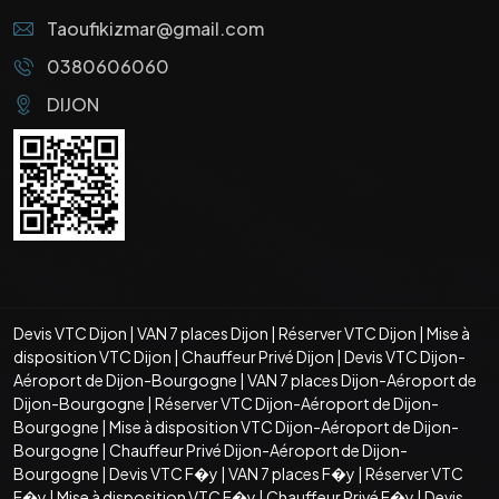
Taoufikizmar@gmail.com
0380606060
DIJON
Devis VTC Dijon
|
VAN 7 places Dijon
|
Réserver VTC Dijon
|
Mise à
disposition VTC Dijon
|
Chauffeur Privé Dijon
|
Devis VTC Dijon-
Aéroport de Dijon-Bourgogne
|
VAN 7 places Dijon-Aéroport de
Dijon-Bourgogne
|
Réserver VTC Dijon-Aéroport de Dijon-
Bourgogne
|
Mise à disposition VTC Dijon-Aéroport de Dijon-
Bourgogne
|
Chauffeur Privé Dijon-Aéroport de Dijon-
Bourgogne
|
Devis VTC F�y
|
VAN 7 places F�y
|
Réserver VTC
F�y
|
Mise à disposition VTC F�y
|
Chauffeur Privé F�y
|
Devis