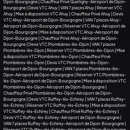
Dijon-Bourgogne
|
Chauffeur Privé Quetigny-Aéroport de Dijon-
Bourgogne
|
Devis VTC Ahuy
|
VAN 7 places Ahuy
|
Réserver VTC
Ahuy
|
Mise à disposition VTC Ahuy
|
Chauffeur Privé Ahuy
|
Devis
VTC Ahuy-Aéroport de Dijon-Bourgogne
|
VAN 7 places Ahuy-
Aéroport de Dijon-Bourgogne
|
Réserver VTC Ahuy-Aéroport de
Dijon-Bourgogne
|
Mise à disposition VTC Ahuy-Aéroport de
Dijon-Bourgogne
|
Chauffeur Privé Ahuy-Aéroport de Dijon-
Bourgogne
|
Devis VTC Plombières-lès-Dijon
|
VAN 7 places
Plombières-lès-Dijon
|
Réserver VTC Plombières-lès-Dijon
|
Mise
à disposition VTC Plombières-lès-Dijon
|
Chauffeur Privé
Plombières-lès-Dijon
|
Devis VTC Plombières-lès-Dijon-
Aéroport de Dijon-Bourgogne
|
VAN 7 places Plombières-lès-
Dijon-Aéroport de Dijon-Bourgogne
|
Réserver VTC Plombières-
lès-Dijon-Aéroport de Dijon-Bourgogne
|
Mise à disposition VTC
Plombières-lès-Dijon-Aéroport de Dijon-Bourgogne
|
Chauffeur Privé Plombières-lès-Dijon-Aéroport de Dijon-
Bourgogne
|
Devis VTC Ruffey-lès-Echirey
|
VAN 7 places Ruffey-
lès-Echirey
|
Réserver VTC Ruffey-lès-Echirey
|
Mise à disposition
VTC Ruffey-lès-Echirey
|
Chauffeur Privé Ruffey-lès-Echirey
|
Devis VTC Ruffey-lès-Echirey-Aéroport de Dijon-Bourgogne
|
VAN 7 places Ruffey-lès-Echirey-Aéroport de Dijon-Bourgogne
|
Réserver VTC Ruffey-lès-Echirey-Aéroport de Dijon-Bourgogne