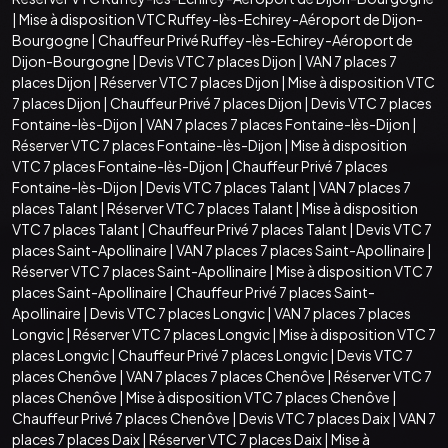
|
Mise à disposition VTC Ruffey-lès-Echirey-Aéroport de Dijon-
Bourgogne
|
Chauffeur Privé Ruffey-lès-Echirey-Aéroport de
Dijon-Bourgogne
|
Devis VTC 7 places Dijon
|
VAN 7 places 7
places Dijon
|
Réserver VTC 7 places Dijon
|
Mise à disposition VTC
7 places Dijon
|
Chauffeur Privé 7 places Dijon
|
Devis VTC 7 places
Fontaine-lès-Dijon
|
VAN 7 places 7 places Fontaine-lès-Dijon
|
Réserver VTC 7 places Fontaine-lès-Dijon
|
Mise à disposition
VTC 7 places Fontaine-lès-Dijon
|
Chauffeur Privé 7 places
Fontaine-lès-Dijon
|
Devis VTC 7 places Talant
|
VAN 7 places 7
places Talant
|
Réserver VTC 7 places Talant
|
Mise à disposition
VTC 7 places Talant
|
Chauffeur Privé 7 places Talant
|
Devis VTC 7
places Saint-Apollinaire
|
VAN 7 places 7 places Saint-Apollinaire
|
Réserver VTC 7 places Saint-Apollinaire
|
Mise à disposition VTC 7
places Saint-Apollinaire
|
Chauffeur Privé 7 places Saint-
Apollinaire
|
Devis VTC 7 places Longvic
|
VAN 7 places 7 places
Longvic
|
Réserver VTC 7 places Longvic
|
Mise à disposition VTC 7
places Longvic
|
Chauffeur Privé 7 places Longvic
|
Devis VTC 7
places Chenôve
|
VAN 7 places 7 places Chenôve
|
Réserver VTC 7
places Chenôve
|
Mise à disposition VTC 7 places Chenôve
|
Chauffeur Privé 7 places Chenôve
|
Devis VTC 7 places Daix
|
VAN 7
places 7 places Daix
|
Réserver VTC 7 places Daix
|
Mise à