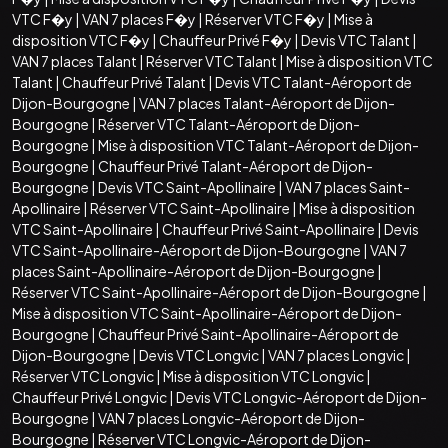
VTC F�y
|
VAN 7 places F�y
|
Réserver VTC F�y
|
Mise à
disposition VTC F�y
|
Chauffeur Privé F�y
|
Devis VTC Talant
|
VAN 7 places Talant
|
Réserver VTC Talant
|
Mise à disposition VTC
Talant
|
Chauffeur Privé Talant
|
Devis VTC Talant-Aéroport de
Dijon-Bourgogne
|
VAN 7 places Talant-Aéroport de Dijon-
Bourgogne
|
Réserver VTC Talant-Aéroport de Dijon-
Bourgogne
|
Mise à disposition VTC Talant-Aéroport de Dijon-
Bourgogne
|
Chauffeur Privé Talant-Aéroport de Dijon-
Bourgogne
|
Devis VTC Saint-Apollinaire
|
VAN 7 places Saint-
Apollinaire
|
Réserver VTC Saint-Apollinaire
|
Mise à disposition
VTC Saint-Apollinaire
|
Chauffeur Privé Saint-Apollinaire
|
Devis
VTC Saint-Apollinaire-Aéroport de Dijon-Bourgogne
|
VAN 7
places Saint-Apollinaire-Aéroport de Dijon-Bourgogne
|
Réserver VTC Saint-Apollinaire-Aéroport de Dijon-Bourgogne
|
Mise à disposition VTC Saint-Apollinaire-Aéroport de Dijon-
Bourgogne
|
Chauffeur Privé Saint-Apollinaire-Aéroport de
Dijon-Bourgogne
|
Devis VTC Longvic
|
VAN 7 places Longvic
|
Réserver VTC Longvic
|
Mise à disposition VTC Longvic
|
Chauffeur Privé Longvic
|
Devis VTC Longvic-Aéroport de Dijon-
Bourgogne
|
VAN 7 places Longvic-Aéroport de Dijon-
Bourgogne
|
Réserver VTC Longvic-Aéroport de Dijon-