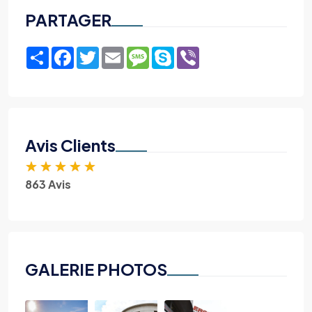
PARTAGER
Share
Facebook
Twitter
Email
Message
Skype
Viber
Avis Clients
★
★
★
★
★
863 Avis
GALERIE PHOTOS