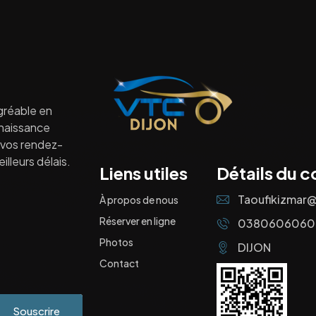
gréable en
nnaissance
à vos rendez-
lleurs délais.
Liens utiles
Détails du c
Taoufikizmar
À propos de nous
Réserver en ligne
0380606060
Photos
DIJON
Contact
Souscrire