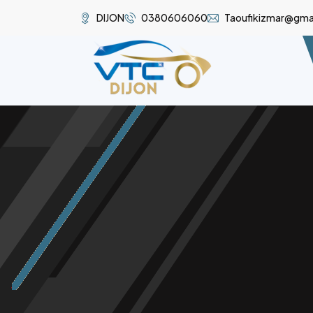
DIJON
0380606060
Taoufikizmar@gma