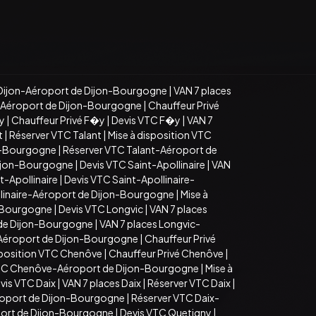
Dijon-Aéroport de Dijon-Bourgogne
|
VAN 7 places
n-Aéroport de Dijon-Bourgogne
|
Chauffeur Privé
�y
|
Chauffeur Privé F�y
|
Devis VTC F�y
|
VAN 7
t
|
Réserver VTC Talant
|
Mise à disposition VTC
on-Bourgogne
|
Réserver VTC Talant-Aéroport de
Dijon-Bourgogne
|
Devis VTC Saint-Apollinaire
|
VAN
t-Apollinaire
|
Devis VTC Saint-Apollinaire-
llinaire-Aéroport de Dijon-Bourgogne
|
Mise à
n-Bourgogne
|
Devis VTC Longvic
|
VAN 7 places
 de Dijon-Bourgogne
|
VAN 7 places Longvic-
-Aéroport de Dijon-Bourgogne
|
Chauffeur Privé
sposition VTC Chenôve
|
Chauffeur Privé Chenôve
|
TC Chenôve-Aéroport de Dijon-Bourgogne
|
Mise à
vis VTC Daix
|
VAN 7 places Daix
|
Réserver VTC Daix
|
roport de Dijon-Bourgogne
|
Réserver VTC Daix-
port de Dijon-Bourgogne
|
Devis VTC Quetigny
|