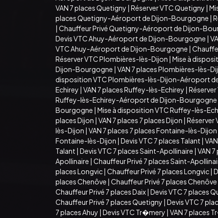
VAN 7 places Quetigny
|
Réserver VTC Quetigny
|
Mi
places Quetigny-Aéroport de Dijon-Bourgogne
|
R
|
Chauffeur Privé Quetigny-Aéroport de Dijon-Bo
Devis VTC Ahuy-Aéroport de Dijon-Bourgogne
|
VA
VTC Ahuy-Aéroport de Dijon-Bourgogne
|
Chauffe
Réserver VTC Plombières-lès-Dijon
|
Mise à dispos
Dijon-Bourgogne
|
VAN 7 places Plombières-lès-D
disposition VTC Plombières-lès-Dijon-Aéroport 
Echirey
|
VAN 7 places Ruffey-lès-Echirey
|
Réserver
Ruffey-lès-Echirey-Aéroport de Dijon-Bourgogne
Bourgogne
|
Mise à disposition VTC Ruffey-lès-E
places Dijon
|
VAN 7 places 7 places Dijon
|
Réserver 
lès-Dijon
|
VAN 7 places 7 places Fontaine-lès-Dijon
Fontaine-lès-Dijon
|
Devis VTC 7 places Talant
|
VAN 
Talant
|
Devis VTC 7 places Saint-Apollinaire
|
VAN 7 
Apollinaire
|
Chauffeur Privé 7 places Saint-Apollina
places Longvic
|
Chauffeur Privé 7 places Longvic
|
D
places Chenôve
|
Chauffeur Privé 7 places Chenôve
Chauffeur Privé 7 places Daix
|
Devis VTC 7 places Q
Chauffeur Privé 7 places Quetigny
|
Devis VTC 7 pla
7 places Ahuy
|
Devis VTC Tr�mery
|
VAN 7 places 