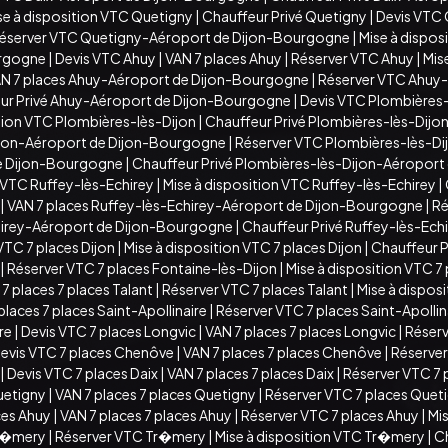
se à disposition VTC Quetigny
|
Chauffeur Privé Quetigny
|
Devis VTC
éserver VTC Quetigny-Aéroport de Dijon-Bourgogne
|
Mise à dispo
urgogne
|
Devis VTC Ahuy
|
VAN 7 places Ahuy
|
Réserver VTC Ahuy
|
Mis
N 7 places Ahuy-Aéroport de Dijon-Bourgogne
|
Réserver VTC Ahuy
ur Privé Ahuy-Aéroport de Dijon-Bourgogne
|
Devis VTC Plombières-
ition VTC Plombières-lès-Dijon
|
Chauffeur Privé Plombières-lès-Dijo
ijon-Aéroport de Dijon-Bourgogne
|
Réserver VTC Plombières-lès-D
de Dijon-Bourgogne
|
Chauffeur Privé Plombières-lès-Dijon-Aéropor
 VTC Ruffey-lès-Echirey
|
Mise à disposition VTC Ruffey-lès-Echirey
|
|
VAN 7 places Ruffey-lès-Echirey-Aéroport de Dijon-Bourgogne
|
Ré
chirey-Aéroport de Dijon-Bourgogne
|
Chauffeur Privé Ruffey-lès-Ec
VTC 7 places Dijon
|
Mise à disposition VTC 7 places Dijon
|
Chauffeur Pr
|
Réserver VTC 7 places Fontaine-lès-Dijon
|
Mise à disposition VTC 7
7 places 7 places Talant
|
Réserver VTC 7 places Talant
|
Mise à disposi
places 7 places Saint-Apollinaire
|
Réserver VTC 7 places Saint-Apollin
ire
|
Devis VTC 7 places Longvic
|
VAN 7 places 7 places Longvic
|
Réserv
evis VTC 7 places Chenôve
|
VAN 7 places 7 places Chenôve
|
Réserver
|
Devis VTC 7 places Daix
|
VAN 7 places 7 places Daix
|
Réserver VTC 7 
uetigny
|
VAN 7 places 7 places Quetigny
|
Réserver VTC 7 places Quet
ces Ahuy
|
VAN 7 places 7 places Ahuy
|
Réserver VTC 7 places Ahuy
|
Mis
Tr�mery
|
Réserver VTC Tr�mery
|
Mise à disposition VTC Tr�mery
|
C