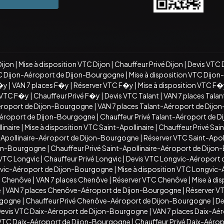
Dijon
|
Mise à disposition VTC Dijon
|
Chauffeur Privé Dijon
|
Devis VTC 
C Dijon-Aéroport de Dijon-Bourgogne
|
Mise à disposition VTC Dijo
�y
|
VAN 7 places F�y
|
Réserver VTC F�y
|
Mise à disposition VTC F
n VTC F�y
|
Chauffeur Privé F�y
|
Devis VTC Talant
|
VAN 7 places Talan
éroport de Dijon-Bourgogne
|
VAN 7 places Talant-Aéroport de Dij
-Aéroport de Dijon-Bourgogne
|
Chauffeur Privé Talant-Aéroport de 
inaire
|
Mise à disposition VTC Saint-Apollinaire
|
Chauffeur Privé Sain
t-Apollinaire-Aéroport de Dijon-Bourgogne
|
Réserver VTC Saint-Apo
ijon-Bourgogne
|
Chauffeur Privé Saint-Apollinaire-Aéroport de Dijo
 VTC Longvic
|
Chauffeur Privé Longvic
|
Devis VTC Longvic-Aéroport
vic-Aéroport de Dijon-Bourgogne
|
Mise à disposition VTC Longvic
C Chenôve
|
VAN 7 places Chenôve
|
Réserver VTC Chenôve
|
Mise à di
e
|
VAN 7 places Chenôve-Aéroport de Dijon-Bourgogne
|
Réserver V
rgogne
|
Chauffeur Privé Chenôve-Aéroport de Dijon-Bourgogne
|
De
evis VTC Daix-Aéroport de Dijon-Bourgogne
|
VAN 7 places Daix-Aé
n VTC Daix-Aéroport de Dijon-Bourgogne
|
Chauffeur Privé Daix-Aéro