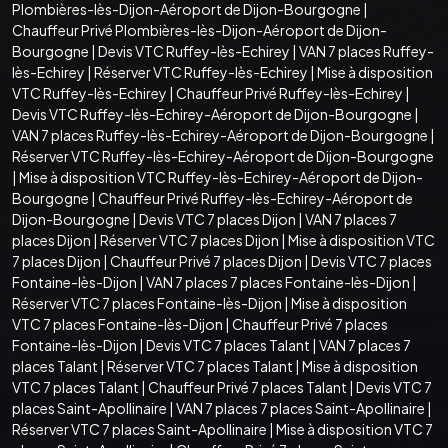
Plombières-lès-Dijon-Aéroport de Dijon-Bourgogne
|
Chauffeur Privé Plombières-lès-Dijon-Aéroport de Dijon-
Bourgogne
|
Devis VTC Ruffey-lès-Echirey
|
VAN 7 places Ruffey-
lès-Echirey
|
Réserver VTC Ruffey-lès-Echirey
|
Mise à disposition
VTC Ruffey-lès-Echirey
|
Chauffeur Privé Ruffey-lès-Echirey
|
Devis VTC Ruffey-lès-Echirey-Aéroport de Dijon-Bourgogne
|
VAN 7 places Ruffey-lès-Echirey-Aéroport de Dijon-Bourgogne
|
Réserver VTC Ruffey-lès-Echirey-Aéroport de Dijon-Bourgogne
|
Mise à disposition VTC Ruffey-lès-Echirey-Aéroport de Dijon-
Bourgogne
|
Chauffeur Privé Ruffey-lès-Echirey-Aéroport de
Dijon-Bourgogne
|
Devis VTC 7 places Dijon
|
VAN 7 places 7
places Dijon
|
Réserver VTC 7 places Dijon
|
Mise à disposition VTC
7 places Dijon
|
Chauffeur Privé 7 places Dijon
|
Devis VTC 7 places
Fontaine-lès-Dijon
|
VAN 7 places 7 places Fontaine-lès-Dijon
|
Réserver VTC 7 places Fontaine-lès-Dijon
|
Mise à disposition
VTC 7 places Fontaine-lès-Dijon
|
Chauffeur Privé 7 places
Fontaine-lès-Dijon
|
Devis VTC 7 places Talant
|
VAN 7 places 7
places Talant
|
Réserver VTC 7 places Talant
|
Mise à disposition
VTC 7 places Talant
|
Chauffeur Privé 7 places Talant
|
Devis VTC 7
places Saint-Apollinaire
|
VAN 7 places 7 places Saint-Apollinaire
|
Réserver VTC 7 places Saint-Apollinaire
|
Mise à disposition VTC 7