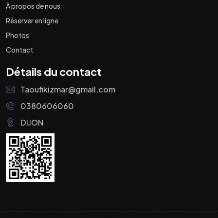
À propos de nous
Réserver en ligne
Photos
Contact
Détails du contact
Taoufikizmar@gmail.com
0380606060
DIJON