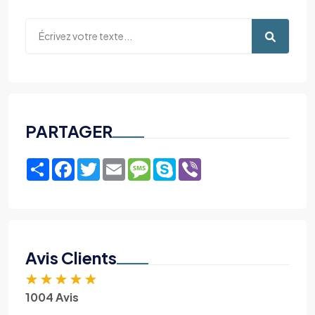
PARTAGER
Share
Facebook
Twitter
Email
Message
Skype
Viber
Avis Clients
★
★
★
★
★
1004 Avis