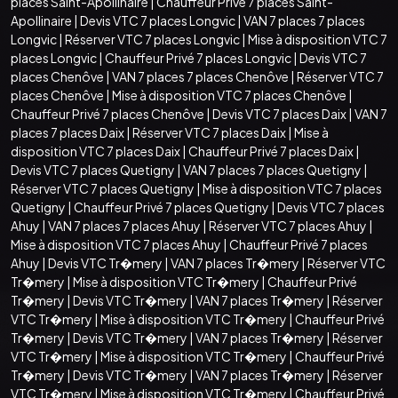
places Saint-Apollinaire
|
Chauffeur Privé 7 places Saint-
Apollinaire
|
Devis VTC 7 places Longvic
|
VAN 7 places 7 places
Longvic
|
Réserver VTC 7 places Longvic
|
Mise à disposition VTC 7
places Longvic
|
Chauffeur Privé 7 places Longvic
|
Devis VTC 7
places Chenôve
|
VAN 7 places 7 places Chenôve
|
Réserver VTC 7
places Chenôve
|
Mise à disposition VTC 7 places Chenôve
|
Chauffeur Privé 7 places Chenôve
|
Devis VTC 7 places Daix
|
VAN 7
places 7 places Daix
|
Réserver VTC 7 places Daix
|
Mise à
disposition VTC 7 places Daix
|
Chauffeur Privé 7 places Daix
|
Devis VTC 7 places Quetigny
|
VAN 7 places 7 places Quetigny
|
Réserver VTC 7 places Quetigny
|
Mise à disposition VTC 7 places
Quetigny
|
Chauffeur Privé 7 places Quetigny
|
Devis VTC 7 places
Ahuy
|
VAN 7 places 7 places Ahuy
|
Réserver VTC 7 places Ahuy
|
Mise à disposition VTC 7 places Ahuy
|
Chauffeur Privé 7 places
Ahuy
|
Devis VTC Tr�mery
|
VAN 7 places Tr�mery
|
Réserver VTC
Tr�mery
|
Mise à disposition VTC Tr�mery
|
Chauffeur Privé
Tr�mery
|
Devis VTC Tr�mery
|
VAN 7 places Tr�mery
|
Réserver
VTC Tr�mery
|
Mise à disposition VTC Tr�mery
|
Chauffeur Privé
Tr�mery
|
Devis VTC Tr�mery
|
VAN 7 places Tr�mery
|
Réserver
VTC Tr�mery
|
Mise à disposition VTC Tr�mery
|
Chauffeur Privé
Tr�mery
|
Devis VTC Tr�mery
|
VAN 7 places Tr�mery
|
Réserver
VTC Tr�mery
|
Mise à disposition VTC Tr�mery
|
Chauffeur Privé