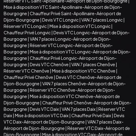
Réserver VTC Saint-Apollinaire-Aéroport de Dijon-Bourgogne
|
Mise à disposition VTC Saint-Apollinaire-Aéroport de Dijon-
Bourgogne
|
Chauffeur Privé Saint-Apollinaire-Aéroport de
Dijon-Bourgogne
|
Devis VTC Longvic
|
VAN 7 places Longvic
|
Réserver VTC Longvic
|
Mise à disposition VTC Longvic
|
Chauffeur Privé Longvic
|
Devis VTC Longvic-Aéroport de Dijon-
Bourgogne
|
VAN 7 places Longvic-Aéroport de Dijon-
Bourgogne
|
Réserver VTC Longvic-Aéroport de Dijon-
Bourgogne
|
Mise à disposition VTC Longvic-Aéroport de Dijon-
Bourgogne
|
Chauffeur Privé Longvic-Aéroport de Dijon-
Bourgogne
|
Devis VTC Chenôve
|
VAN 7 places Chenôve
|
Réserver VTC Chenôve
|
Mise à disposition VTC Chenôve
|
Chauffeur Privé Chenôve
|
Devis VTC Chenôve-Aéroport de
Dijon-Bourgogne
|
VAN 7 places Chenôve-Aéroport de Dijon-
Bourgogne
|
Réserver VTC Chenôve-Aéroport de Dijon-
Bourgogne
|
Mise à disposition VTC Chenôve-Aéroport de
Dijon-Bourgogne
|
Chauffeur Privé Chenôve-Aéroport de Dijon-
Bourgogne
|
Devis VTC Daix
|
VAN 7 places Daix
|
Réserver VTC
Daix
|
Mise à disposition VTC Daix
|
Chauffeur Privé Daix
|
Devis
VTC Daix-Aéroport de Dijon-Bourgogne
|
VAN 7 places Daix-
Aéroport de Dijon-Bourgogne
|
Réserver VTC Daix-Aéroport de
Dijon-Bourgogne
|
Mise à disposition VTC Daix-Aéroport de