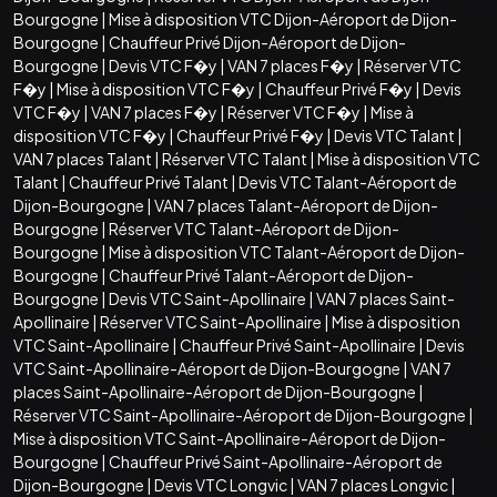
Bourgogne
|
Mise à disposition VTC Dijon-Aéroport de Dijon-
Bourgogne
|
Chauffeur Privé Dijon-Aéroport de Dijon-
Bourgogne
|
Devis VTC F�y
|
VAN 7 places F�y
|
Réserver VTC
F�y
|
Mise à disposition VTC F�y
|
Chauffeur Privé F�y
|
Devis
VTC F�y
|
VAN 7 places F�y
|
Réserver VTC F�y
|
Mise à
disposition VTC F�y
|
Chauffeur Privé F�y
|
Devis VTC Talant
|
VAN 7 places Talant
|
Réserver VTC Talant
|
Mise à disposition VTC
Talant
|
Chauffeur Privé Talant
|
Devis VTC Talant-Aéroport de
Dijon-Bourgogne
|
VAN 7 places Talant-Aéroport de Dijon-
Bourgogne
|
Réserver VTC Talant-Aéroport de Dijon-
Bourgogne
|
Mise à disposition VTC Talant-Aéroport de Dijon-
Bourgogne
|
Chauffeur Privé Talant-Aéroport de Dijon-
Bourgogne
|
Devis VTC Saint-Apollinaire
|
VAN 7 places Saint-
Apollinaire
|
Réserver VTC Saint-Apollinaire
|
Mise à disposition
VTC Saint-Apollinaire
|
Chauffeur Privé Saint-Apollinaire
|
Devis
VTC Saint-Apollinaire-Aéroport de Dijon-Bourgogne
|
VAN 7
places Saint-Apollinaire-Aéroport de Dijon-Bourgogne
|
Réserver VTC Saint-Apollinaire-Aéroport de Dijon-Bourgogne
|
Mise à disposition VTC Saint-Apollinaire-Aéroport de Dijon-
Bourgogne
|
Chauffeur Privé Saint-Apollinaire-Aéroport de
Dijon-Bourgogne
|
Devis VTC Longvic
|
VAN 7 places Longvic
|