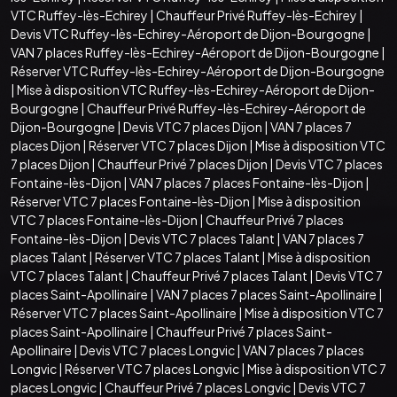
VTC Ruffey-lès-Echirey
|
Chauffeur Privé Ruffey-lès-Echirey
|
Devis VTC Ruffey-lès-Echirey-Aéroport de Dijon-Bourgogne
|
VAN 7 places Ruffey-lès-Echirey-Aéroport de Dijon-Bourgogne
|
Réserver VTC Ruffey-lès-Echirey-Aéroport de Dijon-Bourgogne
|
Mise à disposition VTC Ruffey-lès-Echirey-Aéroport de Dijon-
Bourgogne
|
Chauffeur Privé Ruffey-lès-Echirey-Aéroport de
Dijon-Bourgogne
|
Devis VTC 7 places Dijon
|
VAN 7 places 7
places Dijon
|
Réserver VTC 7 places Dijon
|
Mise à disposition VTC
7 places Dijon
|
Chauffeur Privé 7 places Dijon
|
Devis VTC 7 places
Fontaine-lès-Dijon
|
VAN 7 places 7 places Fontaine-lès-Dijon
|
Réserver VTC 7 places Fontaine-lès-Dijon
|
Mise à disposition
VTC 7 places Fontaine-lès-Dijon
|
Chauffeur Privé 7 places
Fontaine-lès-Dijon
|
Devis VTC 7 places Talant
|
VAN 7 places 7
places Talant
|
Réserver VTC 7 places Talant
|
Mise à disposition
VTC 7 places Talant
|
Chauffeur Privé 7 places Talant
|
Devis VTC 7
places Saint-Apollinaire
|
VAN 7 places 7 places Saint-Apollinaire
|
Réserver VTC 7 places Saint-Apollinaire
|
Mise à disposition VTC 7
places Saint-Apollinaire
|
Chauffeur Privé 7 places Saint-
Apollinaire
|
Devis VTC 7 places Longvic
|
VAN 7 places 7 places
Longvic
|
Réserver VTC 7 places Longvic
|
Mise à disposition VTC 7
places Longvic
|
Chauffeur Privé 7 places Longvic
|
Devis VTC 7