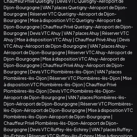
Chauffeur Privé Quetigny
|
Devis VTC Quetigny-Aéroport de
Dijon-Bourgogne
|
VAN 7 places Quetigny-Aéroport de Dijon-
Bourgogne
|
Réserver VTC Quetigny-Aéroport de Dijon-
Bourgogne
|
Mise à disposition VTC Quetigny-Aéroport de
Dijon-Bourgogne
|
Chauffeur Privé Quetigny-Aéroport de Dijon-
Bourgogne
|
Devis VTC Ahuy
|
VAN 7 places Ahuy
|
Réserver VTC
Ahuy
|
Mise à disposition VTC Ahuy
|
Chauffeur Privé Ahuy
|
Devis
VTC Ahuy-Aéroport de Dijon-Bourgogne
|
VAN 7 places Ahuy-
Aéroport de Dijon-Bourgogne
|
Réserver VTC Ahuy-Aéroport de
Dijon-Bourgogne
|
Mise à disposition VTC Ahuy-Aéroport de
Dijon-Bourgogne
|
Chauffeur Privé Ahuy-Aéroport de Dijon-
Bourgogne
|
Devis VTC Plombières-lès-Dijon
|
VAN 7 places
Plombières-lès-Dijon
|
Réserver VTC Plombières-lès-Dijon
|
Mise
à disposition VTC Plombières-lès-Dijon
|
Chauffeur Privé
Plombières-lès-Dijon
|
Devis VTC Plombières-lès-Dijon-
Aéroport de Dijon-Bourgogne
|
VAN 7 places Plombières-lès-
Dijon-Aéroport de Dijon-Bourgogne
|
Réserver VTC Plombières-
lès-Dijon-Aéroport de Dijon-Bourgogne
|
Mise à disposition VTC
Plombières-lès-Dijon-Aéroport de Dijon-Bourgogne
|
Chauffeur Privé Plombières-lès-Dijon-Aéroport de Dijon-
Bourgogne
|
Devis VTC Ruffey-lès-Echirey
|
VAN 7 places Ruffey-
lès-Echirey
|
Réserver VTC Ruffey-lès-Echirey
|
Mise à disposition