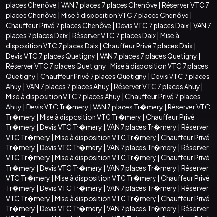
places Chenôve
|
VAN 7 places 7 places Chenôve
|
Réserver VTC 7
places Chenôve
|
Mise à disposition VTC 7 places Chenôve
|
Chauffeur Privé 7 places Chenôve
|
Devis VTC 7 places Daix
|
VAN 7
places 7 places Daix
|
Réserver VTC 7 places Daix
|
Mise à
disposition VTC 7 places Daix
|
Chauffeur Privé 7 places Daix
|
Devis VTC 7 places Quetigny
|
VAN 7 places 7 places Quetigny
|
Réserver VTC 7 places Quetigny
|
Mise à disposition VTC 7 places
Quetigny
|
Chauffeur Privé 7 places Quetigny
|
Devis VTC 7 places
Ahuy
|
VAN 7 places 7 places Ahuy
|
Réserver VTC 7 places Ahuy
|
Mise à disposition VTC 7 places Ahuy
|
Chauffeur Privé 7 places
Ahuy
|
Devis VTC Tr�mery
|
VAN 7 places Tr�mery
|
Réserver VTC
Tr�mery
|
Mise à disposition VTC Tr�mery
|
Chauffeur Privé
Tr�mery
|
Devis VTC Tr�mery
|
VAN 7 places Tr�mery
|
Réserver
VTC Tr�mery
|
Mise à disposition VTC Tr�mery
|
Chauffeur Privé
Tr�mery
|
Devis VTC Tr�mery
|
VAN 7 places Tr�mery
|
Réserver
VTC Tr�mery
|
Mise à disposition VTC Tr�mery
|
Chauffeur Privé
Tr�mery
|
Devis VTC Tr�mery
|
VAN 7 places Tr�mery
|
Réserver
VTC Tr�mery
|
Mise à disposition VTC Tr�mery
|
Chauffeur Privé
Tr�mery
|
Devis VTC Tr�mery
|
VAN 7 places Tr�mery
|
Réserver
VTC Tr�mery
|
Mise à disposition VTC Tr�mery
|
Chauffeur Privé
Tr�mery
|
Devis VTC Tr�mery
|
VAN 7 places Tr�mery
|
Réserver