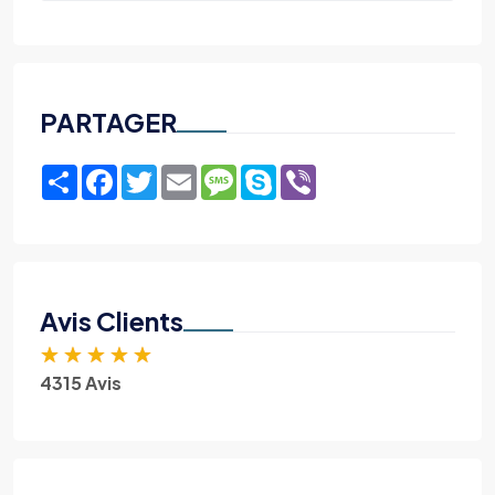
PARTAGER
Share
Facebook
Twitter
Email
Message
Skype
Viber
Avis Clients
★
★
★
★
★
4315 Avis