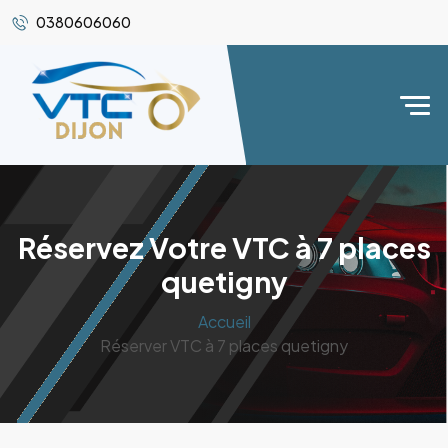
0380606060
Réservez Votre VTC à 7 places
quetigny
Accueil
Réserver VTC à 7 places quetigny