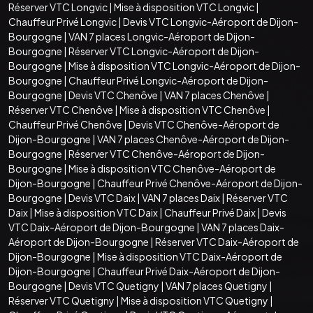
Réserver VTC Longvic
|
Mise à disposition VTC Longvic
|
Chauffeur Privé Longvic
|
Devis VTC Longvic-Aéroport de Dijon-
Bourgogne
|
VAN 7 places Longvic-Aéroport de Dijon-
Bourgogne
|
Réserver VTC Longvic-Aéroport de Dijon-
Bourgogne
|
Mise à disposition VTC Longvic-Aéroport de Dijon-
Bourgogne
|
Chauffeur Privé Longvic-Aéroport de Dijon-
Bourgogne
|
Devis VTC Chenôve
|
VAN 7 places Chenôve
|
Réserver VTC Chenôve
|
Mise à disposition VTC Chenôve
|
Chauffeur Privé Chenôve
|
Devis VTC Chenôve-Aéroport de
Dijon-Bourgogne
|
VAN 7 places Chenôve-Aéroport de Dijon-
Bourgogne
|
Réserver VTC Chenôve-Aéroport de Dijon-
Bourgogne
|
Mise à disposition VTC Chenôve-Aéroport de
Dijon-Bourgogne
|
Chauffeur Privé Chenôve-Aéroport de Dijon-
Bourgogne
|
Devis VTC Daix
|
VAN 7 places Daix
|
Réserver VTC
Daix
|
Mise à disposition VTC Daix
|
Chauffeur Privé Daix
|
Devis
VTC Daix-Aéroport de Dijon-Bourgogne
|
VAN 7 places Daix-
Aéroport de Dijon-Bourgogne
|
Réserver VTC Daix-Aéroport de
Dijon-Bourgogne
|
Mise à disposition VTC Daix-Aéroport de
Dijon-Bourgogne
|
Chauffeur Privé Daix-Aéroport de Dijon-
Bourgogne
|
Devis VTC Quetigny
|
VAN 7 places Quetigny
|
Réserver VTC Quetigny
|
Mise à disposition VTC Quetigny
|