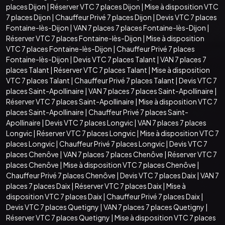
places Dijon
|
Réserver VTC 7 places Dijon
|
Mise à disposition VTC
7 places Dijon
|
Chauffeur Privé 7 places Dijon
|
Devis VTC 7 places
Fontaine-lès-Dijon
|
VAN 7 places 7 places Fontaine-lès-Dijon
|
Réserver VTC 7 places Fontaine-lès-Dijon
|
Mise à disposition
VTC 7 places Fontaine-lès-Dijon
|
Chauffeur Privé 7 places
Fontaine-lès-Dijon
|
Devis VTC 7 places Talant
|
VAN 7 places 7
places Talant
|
Réserver VTC 7 places Talant
|
Mise à disposition
VTC 7 places Talant
|
Chauffeur Privé 7 places Talant
|
Devis VTC 7
places Saint-Apollinaire
|
VAN 7 places 7 places Saint-Apollinaire
|
Réserver VTC 7 places Saint-Apollinaire
|
Mise à disposition VTC 7
places Saint-Apollinaire
|
Chauffeur Privé 7 places Saint-
Apollinaire
|
Devis VTC 7 places Longvic
|
VAN 7 places 7 places
Longvic
|
Réserver VTC 7 places Longvic
|
Mise à disposition VTC 7
places Longvic
|
Chauffeur Privé 7 places Longvic
|
Devis VTC 7
places Chenôve
|
VAN 7 places 7 places Chenôve
|
Réserver VTC 7
places Chenôve
|
Mise à disposition VTC 7 places Chenôve
|
Chauffeur Privé 7 places Chenôve
|
Devis VTC 7 places Daix
|
VAN 7
places 7 places Daix
|
Réserver VTC 7 places Daix
|
Mise à
disposition VTC 7 places Daix
|
Chauffeur Privé 7 places Daix
|
Devis VTC 7 places Quetigny
|
VAN 7 places 7 places Quetigny
|
Réserver VTC 7 places Quetigny
|
Mise à disposition VTC 7 places