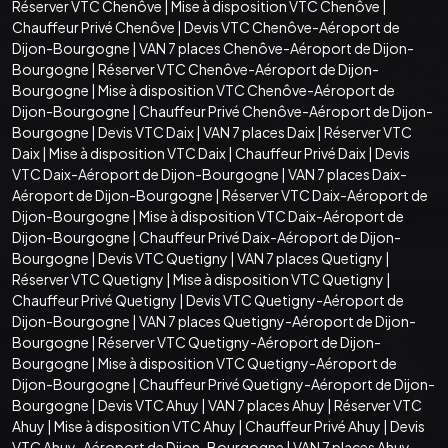
Réserver VTC Chenôve
|
Mise à disposition VTC Chenôve
|
Chauffeur Privé Chenôve
|
Devis VTC Chenôve-Aéroport de
Dijon-Bourgogne
|
VAN 7 places Chenôve-Aéroport de Dijon-
Bourgogne
|
Réserver VTC Chenôve-Aéroport de Dijon-
Bourgogne
|
Mise à disposition VTC Chenôve-Aéroport de
Dijon-Bourgogne
|
Chauffeur Privé Chenôve-Aéroport de Dijon-
Bourgogne
|
Devis VTC Daix
|
VAN 7 places Daix
|
Réserver VTC
Daix
|
Mise à disposition VTC Daix
|
Chauffeur Privé Daix
|
Devis
VTC Daix-Aéroport de Dijon-Bourgogne
|
VAN 7 places Daix-
Aéroport de Dijon-Bourgogne
|
Réserver VTC Daix-Aéroport de
Dijon-Bourgogne
|
Mise à disposition VTC Daix-Aéroport de
Dijon-Bourgogne
|
Chauffeur Privé Daix-Aéroport de Dijon-
Bourgogne
|
Devis VTC Quetigny
|
VAN 7 places Quetigny
|
Réserver VTC Quetigny
|
Mise à disposition VTC Quetigny
|
Chauffeur Privé Quetigny
|
Devis VTC Quetigny-Aéroport de
Dijon-Bourgogne
|
VAN 7 places Quetigny-Aéroport de Dijon-
Bourgogne
|
Réserver VTC Quetigny-Aéroport de Dijon-
Bourgogne
|
Mise à disposition VTC Quetigny-Aéroport de
Dijon-Bourgogne
|
Chauffeur Privé Quetigny-Aéroport de Dijon-
Bourgogne
|
Devis VTC Ahuy
|
VAN 7 places Ahuy
|
Réserver VTC
Ahuy
|
Mise à disposition VTC Ahuy
|
Chauffeur Privé Ahuy
|
Devis
VTC Ahuy-Aéroport de Dijon-Bourgogne
|
VAN 7 places Ahuy-