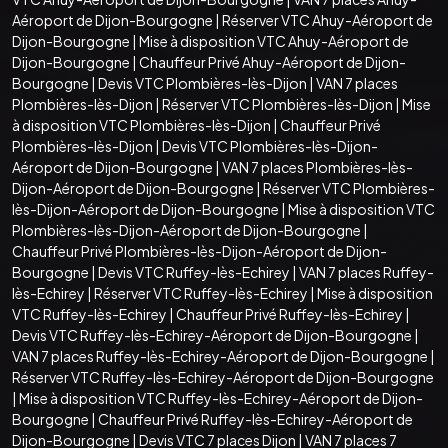
Aéroport de Dijon-Bourgogne
|
Réserver VTC Ahuy-Aéroport de
Dijon-Bourgogne
|
Mise à disposition VTC Ahuy-Aéroport de
Dijon-Bourgogne
|
Chauffeur Privé Ahuy-Aéroport de Dijon-
Bourgogne
|
Devis VTC Plombières-lès-Dijon
|
VAN 7 places
Plombières-lès-Dijon
|
Réserver VTC Plombières-lès-Dijon
|
Mise
à disposition VTC Plombières-lès-Dijon
|
Chauffeur Privé
Plombières-lès-Dijon
|
Devis VTC Plombières-lès-Dijon-
Aéroport de Dijon-Bourgogne
|
VAN 7 places Plombières-lès-
Dijon-Aéroport de Dijon-Bourgogne
|
Réserver VTC Plombières-
lès-Dijon-Aéroport de Dijon-Bourgogne
|
Mise à disposition VTC
Plombières-lès-Dijon-Aéroport de Dijon-Bourgogne
|
Chauffeur Privé Plombières-lès-Dijon-Aéroport de Dijon-
Bourgogne
|
Devis VTC Ruffey-lès-Echirey
|
VAN 7 places Ruffey-
lès-Echirey
|
Réserver VTC Ruffey-lès-Echirey
|
Mise à disposition
VTC Ruffey-lès-Echirey
|
Chauffeur Privé Ruffey-lès-Echirey
|
Devis VTC Ruffey-lès-Echirey-Aéroport de Dijon-Bourgogne
|
VAN 7 places Ruffey-lès-Echirey-Aéroport de Dijon-Bourgogne
|
Réserver VTC Ruffey-lès-Echirey-Aéroport de Dijon-Bourgogne
|
Mise à disposition VTC Ruffey-lès-Echirey-Aéroport de Dijon-
Bourgogne
|
Chauffeur Privé Ruffey-lès-Echirey-Aéroport de
Dijon-Bourgogne
|
Devis VTC 7 places Dijon
|
VAN 7 places 7