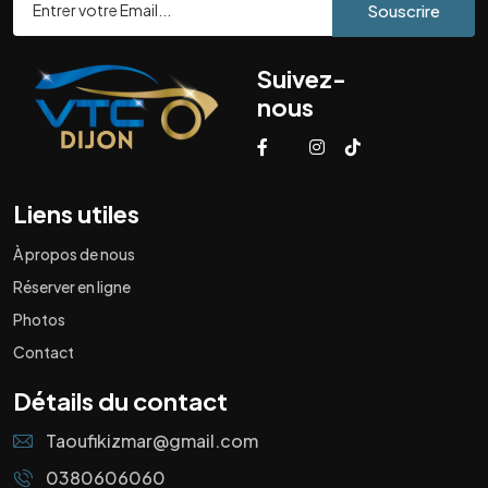
Souscrire
Suivez-
nous
Liens utiles
À propos de nous
Réserver en ligne
Photos
Contact
Détails du contact
Taoufikizmar@gmail.com
0380606060