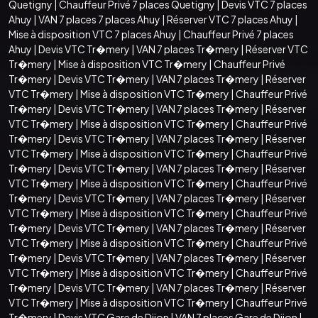
Quetigny
|
Chauffeur Privé 7 places Quetigny
|
Devis VTC 7 places
Ahuy
|
VAN 7 places 7 places Ahuy
|
Réserver VTC 7 places Ahuy
|
Mise à disposition VTC 7 places Ahuy
|
Chauffeur Privé 7 places
Ahuy
|
Devis VTC Tr�mery
|
VAN 7 places Tr�mery
|
Réserver VTC
Tr�mery
|
Mise à disposition VTC Tr�mery
|
Chauffeur Privé
Tr�mery
|
Devis VTC Tr�mery
|
VAN 7 places Tr�mery
|
Réserver
VTC Tr�mery
|
Mise à disposition VTC Tr�mery
|
Chauffeur Privé
Tr�mery
|
Devis VTC Tr�mery
|
VAN 7 places Tr�mery
|
Réserver
VTC Tr�mery
|
Mise à disposition VTC Tr�mery
|
Chauffeur Privé
Tr�mery
|
Devis VTC Tr�mery
|
VAN 7 places Tr�mery
|
Réserver
VTC Tr�mery
|
Mise à disposition VTC Tr�mery
|
Chauffeur Privé
Tr�mery
|
Devis VTC Tr�mery
|
VAN 7 places Tr�mery
|
Réserver
VTC Tr�mery
|
Mise à disposition VTC Tr�mery
|
Chauffeur Privé
Tr�mery
|
Devis VTC Tr�mery
|
VAN 7 places Tr�mery
|
Réserver
VTC Tr�mery
|
Mise à disposition VTC Tr�mery
|
Chauffeur Privé
Tr�mery
|
Devis VTC Tr�mery
|
VAN 7 places Tr�mery
|
Réserver
VTC Tr�mery
|
Mise à disposition VTC Tr�mery
|
Chauffeur Privé
Tr�mery
|
Devis VTC Tr�mery
|
VAN 7 places Tr�mery
|
Réserver
VTC Tr�mery
|
Mise à disposition VTC Tr�mery
|
Chauffeur Privé
Tr�mery
|
Devis VTC Tr�mery
|
VAN 7 places Tr�mery
|
Réserver
VTC Tr�mery
|
Mise à disposition VTC Tr�mery
|
Chauffeur Privé
Tr�mery
|
Devis VTC Gare de Dijon
|
VAN 7 places Gare de Dijon
|