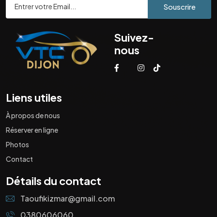
Souscrire
Suivez-
nous
Liens utiles
À propos de nous
Réserver en ligne
Photos
Contact
Détails du contact
Taoufikizmar@gmail.com
0380606060