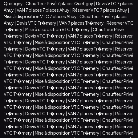
Quetigny
|
Chauffeur Privé 7 places Quetigny
|
Devis VTC 7 places
Ahuy
|
VAN 7 places 7 places Ahuy
|
Réserver VTC 7 places Ahuy
|
Mise à disposition VTC 7 places Ahuy
|
Chauffeur Privé 7 places
Ahuy
|
Devis VTC Tr�mery
|
VAN 7 places Tr�mery
|
Réserver VTC
Tr�mery
|
Mise à disposition VTC Tr�mery
|
Chauffeur Privé
Tr�mery
|
Devis VTC Tr�mery
|
VAN 7 places Tr�mery
|
Réserver
VTC Tr�mery
|
Mise à disposition VTC Tr�mery
|
Chauffeur Privé
Tr�mery
|
Devis VTC Tr�mery
|
VAN 7 places Tr�mery
|
Réserver
VTC Tr�mery
|
Mise à disposition VTC Tr�mery
|
Chauffeur Privé
Tr�mery
|
Devis VTC Tr�mery
|
VAN 7 places Tr�mery
|
Réserver
VTC Tr�mery
|
Mise à disposition VTC Tr�mery
|
Chauffeur Privé
Tr�mery
|
Devis VTC Tr�mery
|
VAN 7 places Tr�mery
|
Réserver
VTC Tr�mery
|
Mise à disposition VTC Tr�mery
|
Chauffeur Privé
Tr�mery
|
Devis VTC Tr�mery
|
VAN 7 places Tr�mery
|
Réserver
VTC Tr�mery
|
Mise à disposition VTC Tr�mery
|
Chauffeur Privé
Tr�mery
|
Devis VTC Tr�mery
|
VAN 7 places Tr�mery
|
Réserver
VTC Tr�mery
|
Mise à disposition VTC Tr�mery
|
Chauffeur Privé
Tr�mery
|
Devis VTC Tr�mery
|
VAN 7 places Tr�mery
|
Réserver
VTC Tr�mery
|
Mise à disposition VTC Tr�mery
|
Chauffeur Privé
Tr�mery
|
Devis VTC Tr�mery
|
VAN 7 places Tr�mery
|
Réserver
VTC Tr�mery
|
Mise à disposition VTC Tr�mery
|
Chauffeur Privé