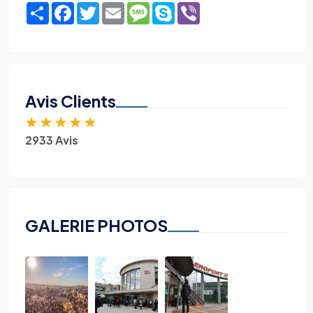
Share
Facebook
Twitter
Email
Message
Skype
Viber
Avis Clients
★
★
★
★
★
2933 Avis
GALERIE PHOTOS