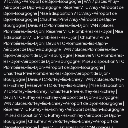
VTC Ahuy-Aéroport de Dijon-Bourgogne
|
VAN 7 places Ahuy-
Aéroport de Dijon-Bourgogne
|
Réserver VTC Ahuy-Aéroport de
Dijon-Bourgogne
|
Mise à disposition VTC Ahuy-Aéroport de
Dijon-Bourgogne
|
Chauffeur Privé Ahuy-Aéroport de Dijon-
Bourgogne
|
Devis VTC Plombières-lès-Dijon
|
VAN 7 places
Plombières-lès-Dijon
|
Réserver VTC Plombières-lès-Dijon
|
Mise
à disposition VTC Plombières-lès-Dijon
|
Chauffeur Privé
Plombières-lès-Dijon
|
Devis VTC Plombières-lès-Dijon-
Aéroport de Dijon-Bourgogne
|
VAN 7 places Plombières-lès-
Dijon-Aéroport de Dijon-Bourgogne
|
Réserver VTC Plombières-
lès-Dijon-Aéroport de Dijon-Bourgogne
|
Mise à disposition VTC
Plombières-lès-Dijon-Aéroport de Dijon-Bourgogne
|
Chauffeur Privé Plombières-lès-Dijon-Aéroport de Dijon-
Bourgogne
|
Devis VTC Ruffey-lès-Echirey
|
VAN 7 places Ruffey-
lès-Echirey
|
Réserver VTC Ruffey-lès-Echirey
|
Mise à disposition
VTC Ruffey-lès-Echirey
|
Chauffeur Privé Ruffey-lès-Echirey
|
Devis VTC Ruffey-lès-Echirey-Aéroport de Dijon-Bourgogne
|
VAN 7 places Ruffey-lès-Echirey-Aéroport de Dijon-Bourgogne
|
Réserver VTC Ruffey-lès-Echirey-Aéroport de Dijon-Bourgogne
|
Mise à disposition VTC Ruffey-lès-Echirey-Aéroport de Dijon-
Bourgogne
|
Chauffeur Privé Ruffey-lès-Echirey-Aéroport de
Dijon-Bourgogne
|
Devis VTC 7 places Dijon
|
VAN 7 places 7