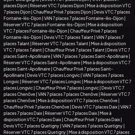
places Dijon
|
Réserver VTC 7 places Dijon
|
Mise à disposition VTC
7 places Dijon
|
Chauffeur Privé 7 places Dijon
|
Devis VTC 7 places
Fontaine-lès-Dijon
|
VAN 7 places 7 places Fontaine-lès-Dijon
|
Réserver VTC 7 places Fontaine-lès-Dijon
|
Mise à disposition
VTC 7 places Fontaine-lès-Dijon
|
Chauffeur Privé 7 places
Fontaine-lès-Dijon
|
Devis VTC 7 places Talant
|
VAN 7 places 7
places Talant
|
Réserver VTC 7 places Talant
|
Mise à disposition
VTC 7 places Talant
|
Chauffeur Privé 7 places Talant
|
Devis VTC 7
places Saint-Apollinaire
|
VAN 7 places 7 places Saint-Apollinaire
|
Réserver VTC 7 places Saint-Apollinaire
|
Mise à disposition VTC 7
places Saint-Apollinaire
|
Chauffeur Privé 7 places Saint-
Apollinaire
|
Devis VTC 7 places Longvic
|
VAN 7 places 7 places
Longvic
|
Réserver VTC 7 places Longvic
|
Mise à disposition VTC 7
places Longvic
|
Chauffeur Privé 7 places Longvic
|
Devis VTC 7
places Chenôve
|
VAN 7 places 7 places Chenôve
|
Réserver VTC 7
places Chenôve
|
Mise à disposition VTC 7 places Chenôve
|
Chauffeur Privé 7 places Chenôve
|
Devis VTC 7 places Daix
|
VAN 7
places 7 places Daix
|
Réserver VTC 7 places Daix
|
Mise à
disposition VTC 7 places Daix
|
Chauffeur Privé 7 places Daix
|
Devis VTC 7 places Quetigny
|
VAN 7 places 7 places Quetigny
|
Réserver VTC 7 places Quetigny
|
Mise à disposition VTC 7 places