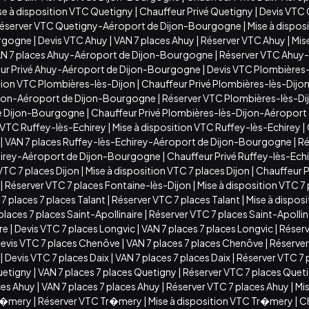
se à disposition VTC Quetigny
|
Chauffeur Privé Quetigny
|
Devis VTC
éserver VTC Quetigny-Aéroport de Dijon-Bourgogne
|
Mise à dispo
urgogne
|
Devis VTC Ahuy
|
VAN 7 places Ahuy
|
Réserver VTC Ahuy
|
Mis
N 7 places Ahuy-Aéroport de Dijon-Bourgogne
|
Réserver VTC Ahuy
ur Privé Ahuy-Aéroport de Dijon-Bourgogne
|
Devis VTC Plombières-
ition VTC Plombières-lès-Dijon
|
Chauffeur Privé Plombières-lès-Dijo
ijon-Aéroport de Dijon-Bourgogne
|
Réserver VTC Plombières-lès-D
de Dijon-Bourgogne
|
Chauffeur Privé Plombières-lès-Dijon-Aéropor
 VTC Ruffey-lès-Echirey
|
Mise à disposition VTC Ruffey-lès-Echirey
|
|
VAN 7 places Ruffey-lès-Echirey-Aéroport de Dijon-Bourgogne
|
Ré
chirey-Aéroport de Dijon-Bourgogne
|
Chauffeur Privé Ruffey-lès-Ec
VTC 7 places Dijon
|
Mise à disposition VTC 7 places Dijon
|
Chauffeur Pr
|
Réserver VTC 7 places Fontaine-lès-Dijon
|
Mise à disposition VTC 7
7 places 7 places Talant
|
Réserver VTC 7 places Talant
|
Mise à disposi
places 7 places Saint-Apollinaire
|
Réserver VTC 7 places Saint-Apollin
ire
|
Devis VTC 7 places Longvic
|
VAN 7 places 7 places Longvic
|
Réserv
evis VTC 7 places Chenôve
|
VAN 7 places 7 places Chenôve
|
Réserver
|
Devis VTC 7 places Daix
|
VAN 7 places 7 places Daix
|
Réserver VTC 7 
uetigny
|
VAN 7 places 7 places Quetigny
|
Réserver VTC 7 places Quet
ces Ahuy
|
VAN 7 places 7 places Ahuy
|
Réserver VTC 7 places Ahuy
|
Mis
Tr�mery
|
Réserver VTC Tr�mery
|
Mise à disposition VTC Tr�mery
|
C