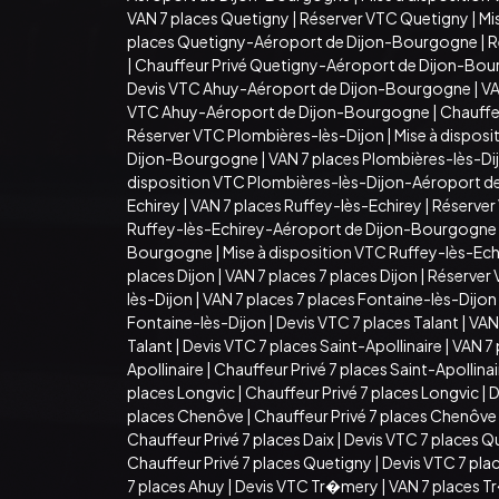
VAN 7 places Quetigny
|
Réserver VTC Quetigny
|
Mi
places Quetigny-Aéroport de Dijon-Bourgogne
|
R
|
Chauffeur Privé Quetigny-Aéroport de Dijon-Bo
Devis VTC Ahuy-Aéroport de Dijon-Bourgogne
|
VA
VTC Ahuy-Aéroport de Dijon-Bourgogne
|
Chauffe
Réserver VTC Plombières-lès-Dijon
|
Mise à dispos
Dijon-Bourgogne
|
VAN 7 places Plombières-lès-D
disposition VTC Plombières-lès-Dijon-Aéroport 
Echirey
|
VAN 7 places Ruffey-lès-Echirey
|
Réserver
Ruffey-lès-Echirey-Aéroport de Dijon-Bourgogne
Bourgogne
|
Mise à disposition VTC Ruffey-lès-E
places Dijon
|
VAN 7 places 7 places Dijon
|
Réserver 
lès-Dijon
|
VAN 7 places 7 places Fontaine-lès-Dijon
Fontaine-lès-Dijon
|
Devis VTC 7 places Talant
|
VAN 
Talant
|
Devis VTC 7 places Saint-Apollinaire
|
VAN 7 
Apollinaire
|
Chauffeur Privé 7 places Saint-Apollina
places Longvic
|
Chauffeur Privé 7 places Longvic
|
D
places Chenôve
|
Chauffeur Privé 7 places Chenôve
Chauffeur Privé 7 places Daix
|
Devis VTC 7 places Q
Chauffeur Privé 7 places Quetigny
|
Devis VTC 7 pla
7 places Ahuy
|
Devis VTC Tr�mery
|
VAN 7 places 