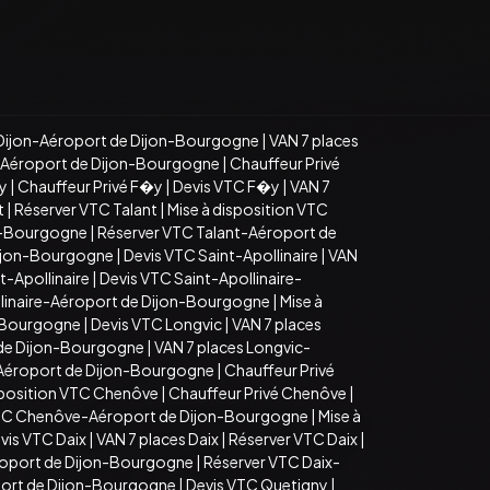
Dijon-Aéroport de Dijon-Bourgogne
|
VAN 7 places
n-Aéroport de Dijon-Bourgogne
|
Chauffeur Privé
�y
|
Chauffeur Privé F�y
|
Devis VTC F�y
|
VAN 7
t
|
Réserver VTC Talant
|
Mise à disposition VTC
on-Bourgogne
|
Réserver VTC Talant-Aéroport de
Dijon-Bourgogne
|
Devis VTC Saint-Apollinaire
|
VAN
t-Apollinaire
|
Devis VTC Saint-Apollinaire-
llinaire-Aéroport de Dijon-Bourgogne
|
Mise à
n-Bourgogne
|
Devis VTC Longvic
|
VAN 7 places
 de Dijon-Bourgogne
|
VAN 7 places Longvic-
-Aéroport de Dijon-Bourgogne
|
Chauffeur Privé
sposition VTC Chenôve
|
Chauffeur Privé Chenôve
|
TC Chenôve-Aéroport de Dijon-Bourgogne
|
Mise à
vis VTC Daix
|
VAN 7 places Daix
|
Réserver VTC Daix
|
roport de Dijon-Bourgogne
|
Réserver VTC Daix-
port de Dijon-Bourgogne
|
Devis VTC Quetigny
|