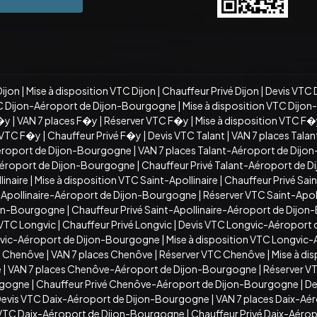
Dijon
|
Mise à disposition VTC Dijon
|
Chauffeur Privé Dijon
|
Devis VTC 
C Dijon-Aéroport de Dijon-Bourgogne
|
Mise à disposition VTC Dijo
�y
|
VAN 7 places F�y
|
Réserver VTC F�y
|
Mise à disposition VTC F
n VTC F�y
|
Chauffeur Privé F�y
|
Devis VTC Talant
|
VAN 7 places Talan
éroport de Dijon-Bourgogne
|
VAN 7 places Talant-Aéroport de Dij
-Aéroport de Dijon-Bourgogne
|
Chauffeur Privé Talant-Aéroport de 
inaire
|
Mise à disposition VTC Saint-Apollinaire
|
Chauffeur Privé Sain
t-Apollinaire-Aéroport de Dijon-Bourgogne
|
Réserver VTC Saint-Apo
ijon-Bourgogne
|
Chauffeur Privé Saint-Apollinaire-Aéroport de Dijo
 VTC Longvic
|
Chauffeur Privé Longvic
|
Devis VTC Longvic-Aéroport
vic-Aéroport de Dijon-Bourgogne
|
Mise à disposition VTC Longvic
C Chenôve
|
VAN 7 places Chenôve
|
Réserver VTC Chenôve
|
Mise à di
e
|
VAN 7 places Chenôve-Aéroport de Dijon-Bourgogne
|
Réserver V
rgogne
|
Chauffeur Privé Chenôve-Aéroport de Dijon-Bourgogne
|
De
evis VTC Daix-Aéroport de Dijon-Bourgogne
|
VAN 7 places Daix-Aé
n VTC Daix-Aéroport de Dijon-Bourgogne
|
Chauffeur Privé Daix-Aéro