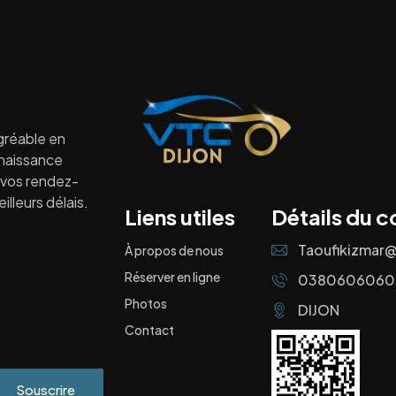
gréable en
nnaissance
à vos rendez-
lleurs délais.
Liens utiles
Détails du c
Taoufikizmar
À propos de nous
Réserver en ligne
0380606060
Photos
DIJON
Contact
Souscrire