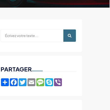
PARTAGER
Share
Facebook
Twitter
Email
Message
Skype
Viber