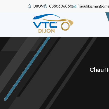
DIJON
0380606060
Taoufikizmar@gma
Chauff