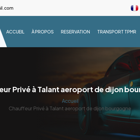
il.com
ACCUEIL
À PROPOS
RESERVATION
TRANSPORT TPMR
eur Privé à Talant aeroport de dijon bo
Accueil
Chauffeur Privé à Talant aeroport de dijon bourgogne