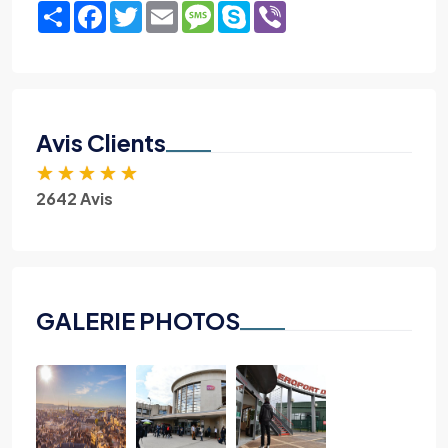
Share
Facebook
Twitter
Email
Message
Skype
Viber
Avis Clients
★
★
★
★
★
2642 Avis
GALERIE PHOTOS