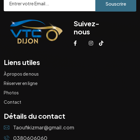
Souscrire
Suivez-
nous
Liens utiles
À propos de nous
Réserver en ligne
Photos
Contact
Détails du contact
Taoufikizmar@gmail.com
0380606060