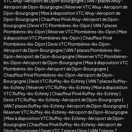
VTC Ahuy-Aéroport de Dijon-Bourgogne
|
VAN 7 places Ahuy-
Aéroport de Dijon-Bourgogne
|
Réserver VTC Ahuy-Aéroport de
Dijon-Bourgogne
|
Mise à disposition VTC Ahuy-Aéroport de
Dijon-Bourgogne
|
Chauffeur Privé Ahuy-Aéroport de Dijon-
Bourgogne
|
Devis VTC Plombières-lès-Dijon
|
VAN 7 places
Plombières-lès-Dijon
|
Réserver VTC Plombières-lès-Dijon
|
Mise
à disposition VTC Plombières-lès-Dijon
|
Chauffeur Privé
Plombières-lès-Dijon
|
Devis VTC Plombières-lès-Dijon-
Aéroport de Dijon-Bourgogne
|
VAN 7 places Plombières-lès-
Dijon-Aéroport de Dijon-Bourgogne
|
Réserver VTC Plombières-
lès-Dijon-Aéroport de Dijon-Bourgogne
|
Mise à disposition VTC
Plombières-lès-Dijon-Aéroport de Dijon-Bourgogne
|
Chauffeur Privé Plombières-lès-Dijon-Aéroport de Dijon-
Bourgogne
|
Devis VTC Ruffey-lès-Echirey
|
VAN 7 places Ruffey-
lès-Echirey
|
Réserver VTC Ruffey-lès-Echirey
|
Mise à disposition
VTC Ruffey-lès-Echirey
|
Chauffeur Privé Ruffey-lès-Echirey
|
Devis VTC Ruffey-lès-Echirey-Aéroport de Dijon-Bourgogne
|
VAN 7 places Ruffey-lès-Echirey-Aéroport de Dijon-Bourgogne
|
Réserver VTC Ruffey-lès-Echirey-Aéroport de Dijon-Bourgogne
|
Mise à disposition VTC Ruffey-lès-Echirey-Aéroport de Dijon-
Bourgogne
|
Chauffeur Privé Ruffey-lès-Echirey-Aéroport de
Dijon-Bourgogne
|
Devis VTC 7 places Dijon
|
VAN 7 places 7