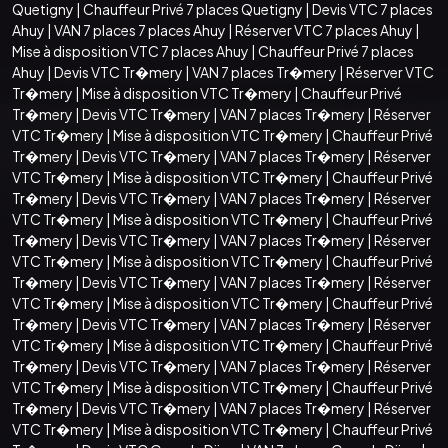
Quetigny
|
Chauffeur Privé 7 places Quetigny
|
Devis VTC 7 places
Ahuy
|
VAN 7 places 7 places Ahuy
|
Réserver VTC 7 places Ahuy
|
Mise à disposition VTC 7 places Ahuy
|
Chauffeur Privé 7 places
Ahuy
|
Devis VTC Tr�mery
|
VAN 7 places Tr�mery
|
Réserver VTC
Tr�mery
|
Mise à disposition VTC Tr�mery
|
Chauffeur Privé
Tr�mery
|
Devis VTC Tr�mery
|
VAN 7 places Tr�mery
|
Réserver
VTC Tr�mery
|
Mise à disposition VTC Tr�mery
|
Chauffeur Privé
Tr�mery
|
Devis VTC Tr�mery
|
VAN 7 places Tr�mery
|
Réserver
VTC Tr�mery
|
Mise à disposition VTC Tr�mery
|
Chauffeur Privé
Tr�mery
|
Devis VTC Tr�mery
|
VAN 7 places Tr�mery
|
Réserver
VTC Tr�mery
|
Mise à disposition VTC Tr�mery
|
Chauffeur Privé
Tr�mery
|
Devis VTC Tr�mery
|
VAN 7 places Tr�mery
|
Réserver
VTC Tr�mery
|
Mise à disposition VTC Tr�mery
|
Chauffeur Privé
Tr�mery
|
Devis VTC Tr�mery
|
VAN 7 places Tr�mery
|
Réserver
VTC Tr�mery
|
Mise à disposition VTC Tr�mery
|
Chauffeur Privé
Tr�mery
|
Devis VTC Tr�mery
|
VAN 7 places Tr�mery
|
Réserver
VTC Tr�mery
|
Mise à disposition VTC Tr�mery
|
Chauffeur Privé
Tr�mery
|
Devis VTC Tr�mery
|
VAN 7 places Tr�mery
|
Réserver
VTC Tr�mery
|
Mise à disposition VTC Tr�mery
|
Chauffeur Privé
Tr�mery
|
Devis VTC Tr�mery
|
VAN 7 places Tr�mery
|
Réserver
VTC Tr�mery
|
Mise à disposition VTC Tr�mery
|
Chauffeur Privé