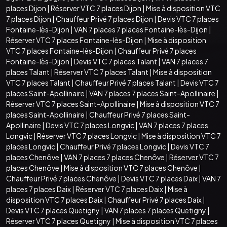
places Dijon
|
Réserver VTC 7 places Dijon
|
Mise à disposition VTC
7 places Dijon
|
Chauffeur Privé 7 places Dijon
|
Devis VTC 7 places
Fontaine-lès-Dijon
|
VAN 7 places 7 places Fontaine-lès-Dijon
|
Réserver VTC 7 places Fontaine-lès-Dijon
|
Mise à disposition
VTC 7 places Fontaine-lès-Dijon
|
Chauffeur Privé 7 places
Fontaine-lès-Dijon
|
Devis VTC 7 places Talant
|
VAN 7 places 7
places Talant
|
Réserver VTC 7 places Talant
|
Mise à disposition
VTC 7 places Talant
|
Chauffeur Privé 7 places Talant
|
Devis VTC 7
places Saint-Apollinaire
|
VAN 7 places 7 places Saint-Apollinaire
|
Réserver VTC 7 places Saint-Apollinaire
|
Mise à disposition VTC 7
places Saint-Apollinaire
|
Chauffeur Privé 7 places Saint-
Apollinaire
|
Devis VTC 7 places Longvic
|
VAN 7 places 7 places
Longvic
|
Réserver VTC 7 places Longvic
|
Mise à disposition VTC 7
places Longvic
|
Chauffeur Privé 7 places Longvic
|
Devis VTC 7
places Chenôve
|
VAN 7 places 7 places Chenôve
|
Réserver VTC 7
places Chenôve
|
Mise à disposition VTC 7 places Chenôve
|
Chauffeur Privé 7 places Chenôve
|
Devis VTC 7 places Daix
|
VAN 7
places 7 places Daix
|
Réserver VTC 7 places Daix
|
Mise à
disposition VTC 7 places Daix
|
Chauffeur Privé 7 places Daix
|
Devis VTC 7 places Quetigny
|
VAN 7 places 7 places Quetigny
|
Réserver VTC 7 places Quetigny
|
Mise à disposition VTC 7 places