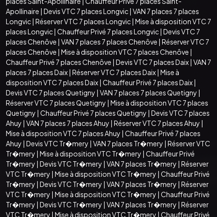
places Saint-Apollinaire
|
Chauffeur Privé 7 places Saint-
Apollinaire
|
Devis VTC 7 places Longvic
|
VAN 7 places 7 places
Longvic
|
Réserver VTC 7 places Longvic
|
Mise à disposition VTC 7
places Longvic
|
Chauffeur Privé 7 places Longvic
|
Devis VTC 7
places Chenôve
|
VAN 7 places 7 places Chenôve
|
Réserver VTC 7
places Chenôve
|
Mise à disposition VTC 7 places Chenôve
|
Chauffeur Privé 7 places Chenôve
|
Devis VTC 7 places Daix
|
VAN 7
places 7 places Daix
|
Réserver VTC 7 places Daix
|
Mise à
disposition VTC 7 places Daix
|
Chauffeur Privé 7 places Daix
|
Devis VTC 7 places Quetigny
|
VAN 7 places 7 places Quetigny
|
Réserver VTC 7 places Quetigny
|
Mise à disposition VTC 7 places
Quetigny
|
Chauffeur Privé 7 places Quetigny
|
Devis VTC 7 places
Ahuy
|
VAN 7 places 7 places Ahuy
|
Réserver VTC 7 places Ahuy
|
Mise à disposition VTC 7 places Ahuy
|
Chauffeur Privé 7 places
Ahuy
|
Devis VTC Tr�mery
|
VAN 7 places Tr�mery
|
Réserver VTC
Tr�mery
|
Mise à disposition VTC Tr�mery
|
Chauffeur Privé
Tr�mery
|
Devis VTC Tr�mery
|
VAN 7 places Tr�mery
|
Réserver
VTC Tr�mery
|
Mise à disposition VTC Tr�mery
|
Chauffeur Privé
Tr�mery
|
Devis VTC Tr�mery
|
VAN 7 places Tr�mery
|
Réserver
VTC Tr�mery
|
Mise à disposition VTC Tr�mery
|
Chauffeur Privé
Tr�mery
|
Devis VTC Tr�mery
|
VAN 7 places Tr�mery
|
Réserver
VTC Tr�mery
|
Mise à disposition VTC Tr�mery
|
Chauffeur Privé