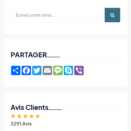
PARTAGER
Share
Facebook
Twitter
Email
Message
Skype
Viber
Avis Clients
★
★
★
★
★
3291 Avis