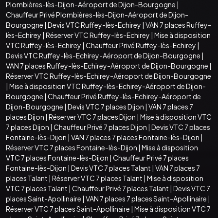
Plombières-lès-Dijon-Aéroport de Dijon-Bourgogne
|
Chauffeur Privé Plombières-lès-Dijon-Aéroport de Dijon-
Bourgogne
|
Devis VTC Ruffey-lès-Echirey
|
VAN 7 places Ruffey-
lès-Echirey
|
Réserver VTC Ruffey-lès-Echirey
|
Mise à disposition
VTC Ruffey-lès-Echirey
|
Chauffeur Privé Ruffey-lès-Echirey
|
Devis VTC Ruffey-lès-Echirey-Aéroport de Dijon-Bourgogne
|
VAN 7 places Ruffey-lès-Echirey-Aéroport de Dijon-Bourgogne
|
Réserver VTC Ruffey-lès-Echirey-Aéroport de Dijon-Bourgogne
|
Mise à disposition VTC Ruffey-lès-Echirey-Aéroport de Dijon-
Bourgogne
|
Chauffeur Privé Ruffey-lès-Echirey-Aéroport de
Dijon-Bourgogne
|
Devis VTC 7 places Dijon
|
VAN 7 places 7
places Dijon
|
Réserver VTC 7 places Dijon
|
Mise à disposition VTC
7 places Dijon
|
Chauffeur Privé 7 places Dijon
|
Devis VTC 7 places
Fontaine-lès-Dijon
|
VAN 7 places 7 places Fontaine-lès-Dijon
|
Réserver VTC 7 places Fontaine-lès-Dijon
|
Mise à disposition
VTC 7 places Fontaine-lès-Dijon
|
Chauffeur Privé 7 places
Fontaine-lès-Dijon
|
Devis VTC 7 places Talant
|
VAN 7 places 7
places Talant
|
Réserver VTC 7 places Talant
|
Mise à disposition
VTC 7 places Talant
|
Chauffeur Privé 7 places Talant
|
Devis VTC 7
places Saint-Apollinaire
|
VAN 7 places 7 places Saint-Apollinaire
|
Réserver VTC 7 places Saint-Apollinaire
|
Mise à disposition VTC 7