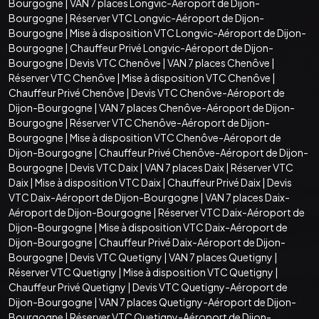
Bourgogne
|
VAN 7 places Longvic-Aéroport de Dijon-
Bourgogne
|
Réserver VTC Longvic-Aéroport de Dijon-
Bourgogne
|
Mise à disposition VTC Longvic-Aéroport de Dijon-
Bourgogne
|
Chauffeur Privé Longvic-Aéroport de Dijon-
Bourgogne
|
Devis VTC Chenôve
|
VAN 7 places Chenôve
|
Réserver VTC Chenôve
|
Mise à disposition VTC Chenôve
|
Chauffeur Privé Chenôve
|
Devis VTC Chenôve-Aéroport de
Dijon-Bourgogne
|
VAN 7 places Chenôve-Aéroport de Dijon-
Bourgogne
|
Réserver VTC Chenôve-Aéroport de Dijon-
Bourgogne
|
Mise à disposition VTC Chenôve-Aéroport de
Dijon-Bourgogne
|
Chauffeur Privé Chenôve-Aéroport de Dijon-
Bourgogne
|
Devis VTC Daix
|
VAN 7 places Daix
|
Réserver VTC
Daix
|
Mise à disposition VTC Daix
|
Chauffeur Privé Daix
|
Devis
VTC Daix-Aéroport de Dijon-Bourgogne
|
VAN 7 places Daix-
Aéroport de Dijon-Bourgogne
|
Réserver VTC Daix-Aéroport de
Dijon-Bourgogne
|
Mise à disposition VTC Daix-Aéroport de
Dijon-Bourgogne
|
Chauffeur Privé Daix-Aéroport de Dijon-
Bourgogne
|
Devis VTC Quetigny
|
VAN 7 places Quetigny
|
Réserver VTC Quetigny
|
Mise à disposition VTC Quetigny
|
Chauffeur Privé Quetigny
|
Devis VTC Quetigny-Aéroport de
Dijon-Bourgogne
|
VAN 7 places Quetigny-Aéroport de Dijon-
Bourgogne
|
Réserver VTC Quetigny-Aéroport de Dijon-