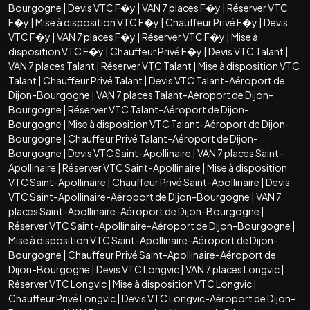
Bourgogne
|
Devis VTC F�y
|
VAN 7 places F�y
|
Réserver VTC
F�y
|
Mise à disposition VTC F�y
|
Chauffeur Privé F�y
|
Devis
VTC F�y
|
VAN 7 places F�y
|
Réserver VTC F�y
|
Mise à
disposition VTC F�y
|
Chauffeur Privé F�y
|
Devis VTC Talant
|
VAN 7 places Talant
|
Réserver VTC Talant
|
Mise à disposition VTC
Talant
|
Chauffeur Privé Talant
|
Devis VTC Talant-Aéroport de
Dijon-Bourgogne
|
VAN 7 places Talant-Aéroport de Dijon-
Bourgogne
|
Réserver VTC Talant-Aéroport de Dijon-
Bourgogne
|
Mise à disposition VTC Talant-Aéroport de Dijon-
Bourgogne
|
Chauffeur Privé Talant-Aéroport de Dijon-
Bourgogne
|
Devis VTC Saint-Apollinaire
|
VAN 7 places Saint-
Apollinaire
|
Réserver VTC Saint-Apollinaire
|
Mise à disposition
VTC Saint-Apollinaire
|
Chauffeur Privé Saint-Apollinaire
|
Devis
VTC Saint-Apollinaire-Aéroport de Dijon-Bourgogne
|
VAN 7
places Saint-Apollinaire-Aéroport de Dijon-Bourgogne
|
Réserver VTC Saint-Apollinaire-Aéroport de Dijon-Bourgogne
|
Mise à disposition VTC Saint-Apollinaire-Aéroport de Dijon-
Bourgogne
|
Chauffeur Privé Saint-Apollinaire-Aéroport de
Dijon-Bourgogne
|
Devis VTC Longvic
|
VAN 7 places Longvic
|
Réserver VTC Longvic
|
Mise à disposition VTC Longvic
|
Chauffeur Privé Longvic
|
Devis VTC Longvic-Aéroport de Dijon-