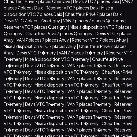
Chauffeur Privé 7 places Chenôve
|
Devis VTC 7 places Daix
|
VAN 7
places 7 places Daix
|
Réserver VTC 7 places Daix
|
Mise à
disposition VTC 7 places Daix
|
Chauffeur Privé 7 places Daix
|
Devis VTC 7 places Quetigny
|
VAN 7 places 7 places Quetigny
|
Réserver VTC 7 places Quetigny
|
Mise à disposition VTC 7 places
Quetigny
|
Chauffeur Privé 7 places Quetigny
|
Devis VTC 7 places
Ahuy
|
VAN 7 places 7 places Ahuy
|
Réserver VTC 7 places Ahuy
|
Mise à disposition VTC 7 places Ahuy
|
Chauffeur Privé 7 places
Ahuy
|
Devis VTC Tr�mery
|
VAN 7 places Tr�mery
|
Réserver VTC
Tr�mery
|
Mise à disposition VTC Tr�mery
|
Chauffeur Privé
Tr�mery
|
Devis VTC Tr�mery
|
VAN 7 places Tr�mery
|
Réserver
VTC Tr�mery
|
Mise à disposition VTC Tr�mery
|
Chauffeur Privé
Tr�mery
|
Devis VTC Tr�mery
|
VAN 7 places Tr�mery
|
Réserver
VTC Tr�mery
|
Mise à disposition VTC Tr�mery
|
Chauffeur Privé
Tr�mery
|
Devis VTC Tr�mery
|
VAN 7 places Tr�mery
|
Réserver
VTC Tr�mery
|
Mise à disposition VTC Tr�mery
|
Chauffeur Privé
Tr�mery
|
Devis VTC Tr�mery
|
VAN 7 places Tr�mery
|
Réserver
VTC Tr�mery
|
Mise à disposition VTC Tr�mery
|
Chauffeur Privé
Tr�mery
|
Devis VTC Tr�mery
|
VAN 7 places Tr�mery
|
Réserver
VTC Tr�mery
|
Mise à disposition VTC Tr�mery
|
Chauffeur Privé
Tr�mery
|
Devis VTC Tr�mery
|
VAN 7 places Tr�mery
|
Réserver
VTC Tr�mery
|
Mise à disposition VTC Tr�mery
|
Chauffeur Privé