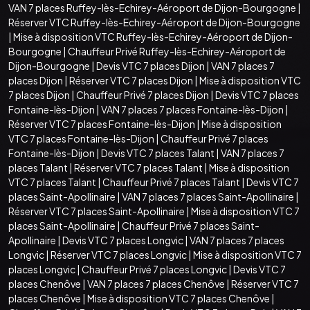
VAN 7 places Ruffey-lès-Echirey-Aéroport de Dijon-Bourgogne
|
Réserver VTC Ruffey-lès-Echirey-Aéroport de Dijon-Bourgogne
|
Mise à disposition VTC Ruffey-lès-Echirey-Aéroport de Dijon-
Bourgogne
|
Chauffeur Privé Ruffey-lès-Echirey-Aéroport de
Dijon-Bourgogne
|
Devis VTC 7 places Dijon
|
VAN 7 places 7
places Dijon
|
Réserver VTC 7 places Dijon
|
Mise à disposition VTC
7 places Dijon
|
Chauffeur Privé 7 places Dijon
|
Devis VTC 7 places
Fontaine-lès-Dijon
|
VAN 7 places 7 places Fontaine-lès-Dijon
|
Réserver VTC 7 places Fontaine-lès-Dijon
|
Mise à disposition
VTC 7 places Fontaine-lès-Dijon
|
Chauffeur Privé 7 places
Fontaine-lès-Dijon
|
Devis VTC 7 places Talant
|
VAN 7 places 7
places Talant
|
Réserver VTC 7 places Talant
|
Mise à disposition
VTC 7 places Talant
|
Chauffeur Privé 7 places Talant
|
Devis VTC 7
places Saint-Apollinaire
|
VAN 7 places 7 places Saint-Apollinaire
|
Réserver VTC 7 places Saint-Apollinaire
|
Mise à disposition VTC 7
places Saint-Apollinaire
|
Chauffeur Privé 7 places Saint-
Apollinaire
|
Devis VTC 7 places Longvic
|
VAN 7 places 7 places
Longvic
|
Réserver VTC 7 places Longvic
|
Mise à disposition VTC 7
places Longvic
|
Chauffeur Privé 7 places Longvic
|
Devis VTC 7
places Chenôve
|
VAN 7 places 7 places Chenôve
|
Réserver VTC 7
places Chenôve
|
Mise à disposition VTC 7 places Chenôve
|