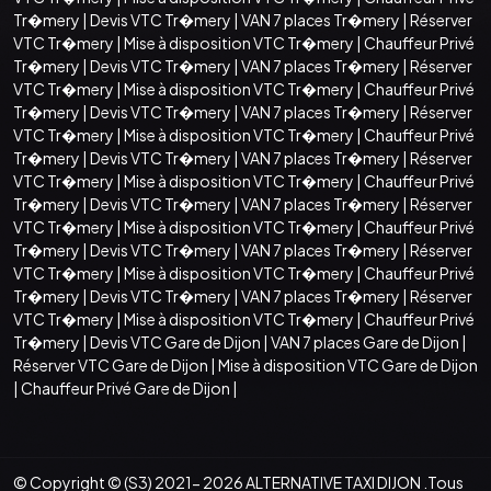
Tr�mery
|
Devis VTC Tr�mery
|
VAN 7 places Tr�mery
|
Réserver
VTC Tr�mery
|
Mise à disposition VTC Tr�mery
|
Chauffeur Privé
Tr�mery
|
Devis VTC Tr�mery
|
VAN 7 places Tr�mery
|
Réserver
VTC Tr�mery
|
Mise à disposition VTC Tr�mery
|
Chauffeur Privé
Tr�mery
|
Devis VTC Tr�mery
|
VAN 7 places Tr�mery
|
Réserver
VTC Tr�mery
|
Mise à disposition VTC Tr�mery
|
Chauffeur Privé
Tr�mery
|
Devis VTC Tr�mery
|
VAN 7 places Tr�mery
|
Réserver
VTC Tr�mery
|
Mise à disposition VTC Tr�mery
|
Chauffeur Privé
Tr�mery
|
Devis VTC Tr�mery
|
VAN 7 places Tr�mery
|
Réserver
VTC Tr�mery
|
Mise à disposition VTC Tr�mery
|
Chauffeur Privé
Tr�mery
|
Devis VTC Tr�mery
|
VAN 7 places Tr�mery
|
Réserver
VTC Tr�mery
|
Mise à disposition VTC Tr�mery
|
Chauffeur Privé
Tr�mery
|
Devis VTC Tr�mery
|
VAN 7 places Tr�mery
|
Réserver
VTC Tr�mery
|
Mise à disposition VTC Tr�mery
|
Chauffeur Privé
Tr�mery
|
Devis VTC Gare de Dijon
|
VAN 7 places Gare de Dijon
|
Réserver VTC Gare de Dijon
|
Mise à disposition VTC Gare de Dijon
|
Chauffeur Privé Gare de Dijon
|
© Copyright © (S3) 2021- 2026 ALTERNATIVE TAXI DIJON .Tous