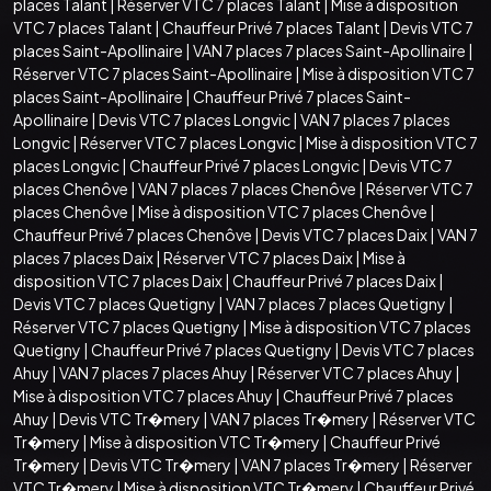
places Talant
|
Réserver VTC 7 places Talant
|
Mise à disposition
VTC 7 places Talant
|
Chauffeur Privé 7 places Talant
|
Devis VTC 7
places Saint-Apollinaire
|
VAN 7 places 7 places Saint-Apollinaire
|
Réserver VTC 7 places Saint-Apollinaire
|
Mise à disposition VTC 7
places Saint-Apollinaire
|
Chauffeur Privé 7 places Saint-
Apollinaire
|
Devis VTC 7 places Longvic
|
VAN 7 places 7 places
Longvic
|
Réserver VTC 7 places Longvic
|
Mise à disposition VTC 7
places Longvic
|
Chauffeur Privé 7 places Longvic
|
Devis VTC 7
places Chenôve
|
VAN 7 places 7 places Chenôve
|
Réserver VTC 7
places Chenôve
|
Mise à disposition VTC 7 places Chenôve
|
Chauffeur Privé 7 places Chenôve
|
Devis VTC 7 places Daix
|
VAN 7
places 7 places Daix
|
Réserver VTC 7 places Daix
|
Mise à
disposition VTC 7 places Daix
|
Chauffeur Privé 7 places Daix
|
Devis VTC 7 places Quetigny
|
VAN 7 places 7 places Quetigny
|
Réserver VTC 7 places Quetigny
|
Mise à disposition VTC 7 places
Quetigny
|
Chauffeur Privé 7 places Quetigny
|
Devis VTC 7 places
Ahuy
|
VAN 7 places 7 places Ahuy
|
Réserver VTC 7 places Ahuy
|
Mise à disposition VTC 7 places Ahuy
|
Chauffeur Privé 7 places
Ahuy
|
Devis VTC Tr�mery
|
VAN 7 places Tr�mery
|
Réserver VTC
Tr�mery
|
Mise à disposition VTC Tr�mery
|
Chauffeur Privé
Tr�mery
|
Devis VTC Tr�mery
|
VAN 7 places Tr�mery
|
Réserver
VTC Tr�mery
|
Mise à disposition VTC Tr�mery
|
Chauffeur Privé