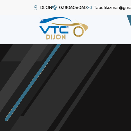
DIJON
0380606060
Taoufikizmar@gma