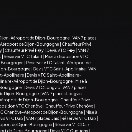
Dijon-Aéroport de Dijon-Bourgogne
|
VAN 7 places
n-Aéroport de Dijon-Bourgogne
|
Chauffeur Privé
�y
|
Chauffeur Privé F�y
|
Devis VTC F�y
|
VAN 7
t
|
Réserver VTC Talant
|
Mise à disposition VTC
on-Bourgogne
|
Réserver VTC Talant-Aéroport de
Dijon-Bourgogne
|
Devis VTC Saint-Apollinaire
|
VAN
t-Apollinaire
|
Devis VTC Saint-Apollinaire-
llinaire-Aéroport de Dijon-Bourgogne
|
Mise à
n-Bourgogne
|
Devis VTC Longvic
|
VAN 7 places
 de Dijon-Bourgogne
|
VAN 7 places Longvic-
-Aéroport de Dijon-Bourgogne
|
Chauffeur Privé
sposition VTC Chenôve
|
Chauffeur Privé Chenôve
|
TC Chenôve-Aéroport de Dijon-Bourgogne
|
Mise à
vis VTC Daix
|
VAN 7 places Daix
|
Réserver VTC Daix
|
roport de Dijon-Bourgogne
|
Réserver VTC Daix-
port de Dijon-Bourgogne
|
Devis VTC Quetigny
|