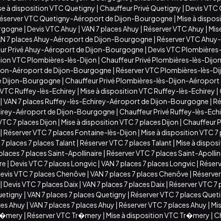
se à disposition VTC Quetigny
|
Chauffeur Privé Quetigny
|
Devis VTC
éserver VTC Quetigny-Aéroport de Dijon-Bourgogne
|
Mise à dispo
urgogne
|
Devis VTC Ahuy
|
VAN 7 places Ahuy
|
Réserver VTC Ahuy
|
Mis
N 7 places Ahuy-Aéroport de Dijon-Bourgogne
|
Réserver VTC Ahuy
ur Privé Ahuy-Aéroport de Dijon-Bourgogne
|
Devis VTC Plombières-
ition VTC Plombières-lès-Dijon
|
Chauffeur Privé Plombières-lès-Dijo
ijon-Aéroport de Dijon-Bourgogne
|
Réserver VTC Plombières-lès-D
de Dijon-Bourgogne
|
Chauffeur Privé Plombières-lès-Dijon-Aéropor
 VTC Ruffey-lès-Echirey
|
Mise à disposition VTC Ruffey-lès-Echirey
|
|
VAN 7 places Ruffey-lès-Echirey-Aéroport de Dijon-Bourgogne
|
Ré
chirey-Aéroport de Dijon-Bourgogne
|
Chauffeur Privé Ruffey-lès-Ec
VTC 7 places Dijon
|
Mise à disposition VTC 7 places Dijon
|
Chauffeur Pr
|
Réserver VTC 7 places Fontaine-lès-Dijon
|
Mise à disposition VTC 7
7 places 7 places Talant
|
Réserver VTC 7 places Talant
|
Mise à disposi
places 7 places Saint-Apollinaire
|
Réserver VTC 7 places Saint-Apollin
ire
|
Devis VTC 7 places Longvic
|
VAN 7 places 7 places Longvic
|
Réserv
evis VTC 7 places Chenôve
|
VAN 7 places 7 places Chenôve
|
Réserver
|
Devis VTC 7 places Daix
|
VAN 7 places 7 places Daix
|
Réserver VTC 7 
uetigny
|
VAN 7 places 7 places Quetigny
|
Réserver VTC 7 places Quet
ces Ahuy
|
VAN 7 places 7 places Ahuy
|
Réserver VTC 7 places Ahuy
|
Mis
Tr�mery
|
Réserver VTC Tr�mery
|
Mise à disposition VTC Tr�mery
|
C