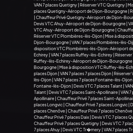
VAN 7 places Quetigny
|
Réserver VTC Quetigny
|
Mi
places Quetigny-Aéroport de Dijon-Bourgogne
|
R
|
Chauffeur Privé Quetigny-Aéroport de Dijon-Bo
Devis VTC Ahuy-Aéroport de Dijon-Bourgogne
|
VA
VTC Ahuy-Aéroport de Dijon-Bourgogne
|
Chauffe
Réserver VTC Plombières-lès-Dijon
|
Mise à dispos
Dijon-Bourgogne
|
VAN 7 places Plombières-lès-D
disposition VTC Plombières-lès-Dijon-Aéroport 
Echirey
|
VAN 7 places Ruffey-lès-Echirey
|
Réserver
Ruffey-lès-Echirey-Aéroport de Dijon-Bourgogne
Bourgogne
|
Mise à disposition VTC Ruffey-lès-E
places Dijon
|
VAN 7 places 7 places Dijon
|
Réserver 
lès-Dijon
|
VAN 7 places 7 places Fontaine-lès-Dijon
Fontaine-lès-Dijon
|
Devis VTC 7 places Talant
|
VAN 
Talant
|
Devis VTC 7 places Saint-Apollinaire
|
VAN 7 
Apollinaire
|
Chauffeur Privé 7 places Saint-Apollina
places Longvic
|
Chauffeur Privé 7 places Longvic
|
D
places Chenôve
|
Chauffeur Privé 7 places Chenôve
Chauffeur Privé 7 places Daix
|
Devis VTC 7 places Q
Chauffeur Privé 7 places Quetigny
|
Devis VTC 7 pla
7 places Ahuy
|
Devis VTC Tr�mery
|
VAN 7 places 