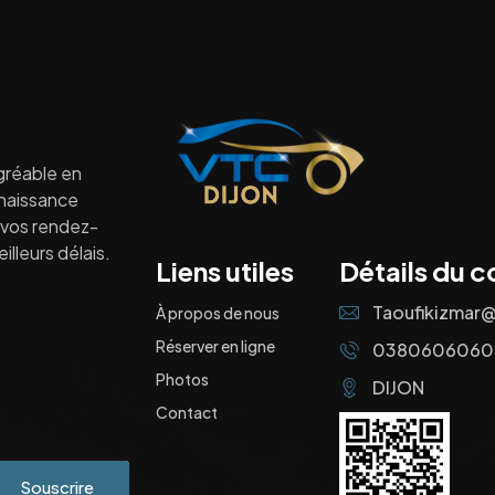
gréable en
nnaissance
à vos rendez-
lleurs délais.
Liens utiles
Détails du c
Taoufikizmar
À propos de nous
Réserver en ligne
0380606060
Photos
DIJON
Contact
Souscrire