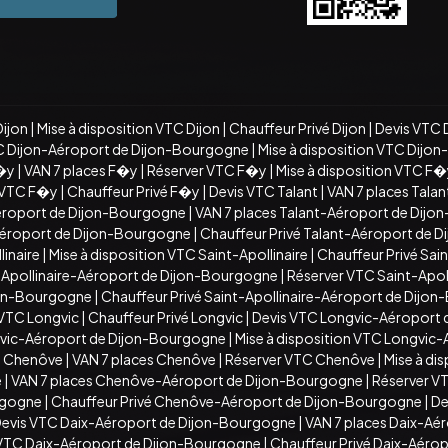
Dijon
|
Mise à disposition VTC Dijon
|
Chauffeur Privé Dijon
|
Devis VTC 
C Dijon-Aéroport de Dijon-Bourgogne
|
Mise à disposition VTC Dijo
�y
|
VAN 7 places F�y
|
Réserver VTC F�y
|
Mise à disposition VTC F
n VTC F�y
|
Chauffeur Privé F�y
|
Devis VTC Talant
|
VAN 7 places Talan
éroport de Dijon-Bourgogne
|
VAN 7 places Talant-Aéroport de Dij
-Aéroport de Dijon-Bourgogne
|
Chauffeur Privé Talant-Aéroport de 
inaire
|
Mise à disposition VTC Saint-Apollinaire
|
Chauffeur Privé Sain
t-Apollinaire-Aéroport de Dijon-Bourgogne
|
Réserver VTC Saint-Apo
ijon-Bourgogne
|
Chauffeur Privé Saint-Apollinaire-Aéroport de Dijo
 VTC Longvic
|
Chauffeur Privé Longvic
|
Devis VTC Longvic-Aéroport
vic-Aéroport de Dijon-Bourgogne
|
Mise à disposition VTC Longvic
C Chenôve
|
VAN 7 places Chenôve
|
Réserver VTC Chenôve
|
Mise à di
e
|
VAN 7 places Chenôve-Aéroport de Dijon-Bourgogne
|
Réserver V
rgogne
|
Chauffeur Privé Chenôve-Aéroport de Dijon-Bourgogne
|
De
evis VTC Daix-Aéroport de Dijon-Bourgogne
|
VAN 7 places Daix-Aé
n VTC Daix-Aéroport de Dijon-Bourgogne
|
Chauffeur Privé Daix-Aéro