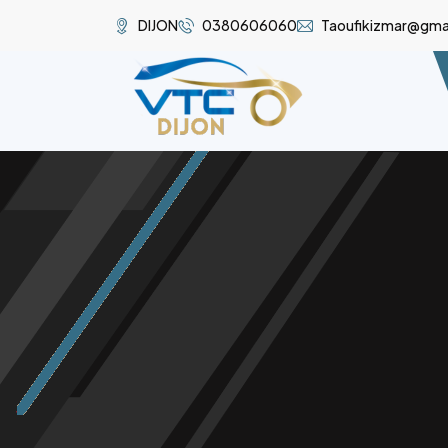
DIJON
0380606060
Taoufikizmar@gma