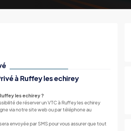
vé
ivé à Ruffey les echirey
ffey les echirey ?
ibilité de réserver un VTC à Ruffey les echirey
igne via notre site web ou par téléphone au
s sera envoyée par SMS pour vous assurer que tout