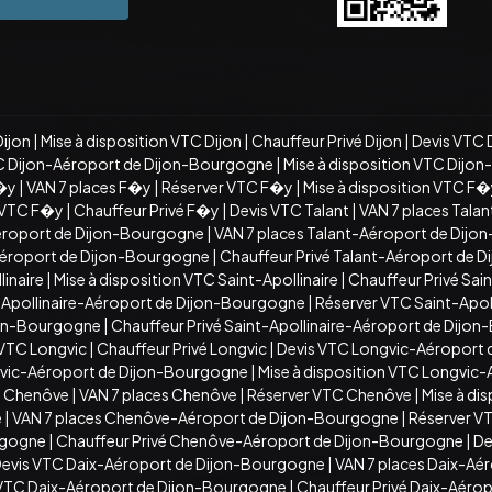
Dijon
|
Mise à disposition VTC Dijon
|
Chauffeur Privé Dijon
|
Devis VTC 
C Dijon-Aéroport de Dijon-Bourgogne
|
Mise à disposition VTC Dijo
�y
|
VAN 7 places F�y
|
Réserver VTC F�y
|
Mise à disposition VTC F
n VTC F�y
|
Chauffeur Privé F�y
|
Devis VTC Talant
|
VAN 7 places Talan
éroport de Dijon-Bourgogne
|
VAN 7 places Talant-Aéroport de Dij
-Aéroport de Dijon-Bourgogne
|
Chauffeur Privé Talant-Aéroport de 
inaire
|
Mise à disposition VTC Saint-Apollinaire
|
Chauffeur Privé Sain
t-Apollinaire-Aéroport de Dijon-Bourgogne
|
Réserver VTC Saint-Apo
ijon-Bourgogne
|
Chauffeur Privé Saint-Apollinaire-Aéroport de Dijo
 VTC Longvic
|
Chauffeur Privé Longvic
|
Devis VTC Longvic-Aéroport
vic-Aéroport de Dijon-Bourgogne
|
Mise à disposition VTC Longvic
C Chenôve
|
VAN 7 places Chenôve
|
Réserver VTC Chenôve
|
Mise à di
e
|
VAN 7 places Chenôve-Aéroport de Dijon-Bourgogne
|
Réserver V
rgogne
|
Chauffeur Privé Chenôve-Aéroport de Dijon-Bourgogne
|
De
evis VTC Daix-Aéroport de Dijon-Bourgogne
|
VAN 7 places Daix-Aé
n VTC Daix-Aéroport de Dijon-Bourgogne
|
Chauffeur Privé Daix-Aéro