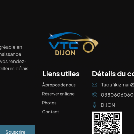
gréable en
nnaissance
à vos rendez-
lleurs délais.
Liens utiles
Détails du c
Taoufikizmar
À propos de nous
Réserver en ligne
0380606060
Photos
DIJON
Contact
Souscrire