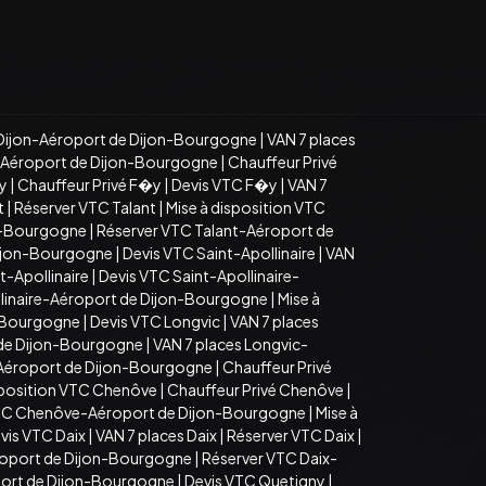
Dijon-Aéroport de Dijon-Bourgogne
|
VAN 7 places
n-Aéroport de Dijon-Bourgogne
|
Chauffeur Privé
�y
|
Chauffeur Privé F�y
|
Devis VTC F�y
|
VAN 7
t
|
Réserver VTC Talant
|
Mise à disposition VTC
on-Bourgogne
|
Réserver VTC Talant-Aéroport de
Dijon-Bourgogne
|
Devis VTC Saint-Apollinaire
|
VAN
t-Apollinaire
|
Devis VTC Saint-Apollinaire-
llinaire-Aéroport de Dijon-Bourgogne
|
Mise à
n-Bourgogne
|
Devis VTC Longvic
|
VAN 7 places
 de Dijon-Bourgogne
|
VAN 7 places Longvic-
-Aéroport de Dijon-Bourgogne
|
Chauffeur Privé
sposition VTC Chenôve
|
Chauffeur Privé Chenôve
|
TC Chenôve-Aéroport de Dijon-Bourgogne
|
Mise à
vis VTC Daix
|
VAN 7 places Daix
|
Réserver VTC Daix
|
roport de Dijon-Bourgogne
|
Réserver VTC Daix-
port de Dijon-Bourgogne
|
Devis VTC Quetigny
|