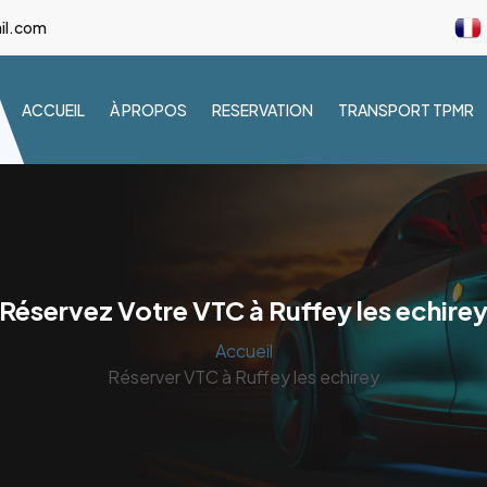
il.com
ACCUEIL
À PROPOS
RESERVATION
TRANSPORT TPMR
Réservez Votre VTC à Ruffey les echire
Accueil
Réserver VTC à Ruffey les echirey