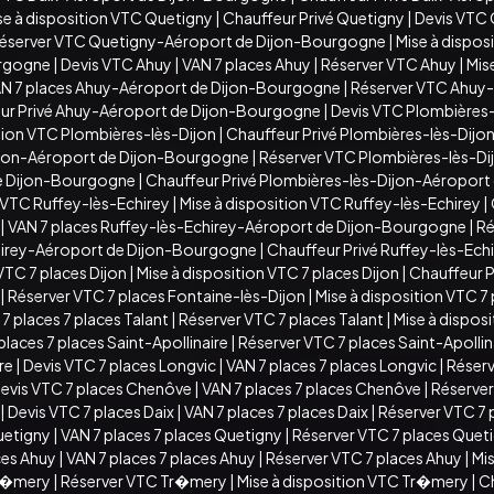
se à disposition VTC Quetigny
|
Chauffeur Privé Quetigny
|
Devis VTC
éserver VTC Quetigny-Aéroport de Dijon-Bourgogne
|
Mise à dispo
urgogne
|
Devis VTC Ahuy
|
VAN 7 places Ahuy
|
Réserver VTC Ahuy
|
Mis
N 7 places Ahuy-Aéroport de Dijon-Bourgogne
|
Réserver VTC Ahuy
ur Privé Ahuy-Aéroport de Dijon-Bourgogne
|
Devis VTC Plombières-
ition VTC Plombières-lès-Dijon
|
Chauffeur Privé Plombières-lès-Dijo
ijon-Aéroport de Dijon-Bourgogne
|
Réserver VTC Plombières-lès-D
de Dijon-Bourgogne
|
Chauffeur Privé Plombières-lès-Dijon-Aéropor
 VTC Ruffey-lès-Echirey
|
Mise à disposition VTC Ruffey-lès-Echirey
|
|
VAN 7 places Ruffey-lès-Echirey-Aéroport de Dijon-Bourgogne
|
Ré
chirey-Aéroport de Dijon-Bourgogne
|
Chauffeur Privé Ruffey-lès-Ec
VTC 7 places Dijon
|
Mise à disposition VTC 7 places Dijon
|
Chauffeur Pr
|
Réserver VTC 7 places Fontaine-lès-Dijon
|
Mise à disposition VTC 7
7 places 7 places Talant
|
Réserver VTC 7 places Talant
|
Mise à disposi
places 7 places Saint-Apollinaire
|
Réserver VTC 7 places Saint-Apollin
ire
|
Devis VTC 7 places Longvic
|
VAN 7 places 7 places Longvic
|
Réserv
evis VTC 7 places Chenôve
|
VAN 7 places 7 places Chenôve
|
Réserver
|
Devis VTC 7 places Daix
|
VAN 7 places 7 places Daix
|
Réserver VTC 7 
uetigny
|
VAN 7 places 7 places Quetigny
|
Réserver VTC 7 places Quet
ces Ahuy
|
VAN 7 places 7 places Ahuy
|
Réserver VTC 7 places Ahuy
|
Mis
Tr�mery
|
Réserver VTC Tr�mery
|
Mise à disposition VTC Tr�mery
|
C