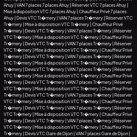
Ahuy
|
VAN 7 places 7 places Ahuy
|
Réserver VTC 7 places Ahuy
|
Mise à disposition VTC 7 places Ahuy
|
Chauffeur Privé 7 places
Ahuy
|
Devis VTC Tr�mery
|
VAN 7 places Tr�mery
|
Réserver VTC
Tr�mery
|
Mise à disposition VTC Tr�mery
|
Chauffeur Privé
Tr�mery
|
Devis VTC Tr�mery
|
VAN 7 places Tr�mery
|
Réserver
VTC Tr�mery
|
Mise à disposition VTC Tr�mery
|
Chauffeur Privé
Tr�mery
|
Devis VTC Tr�mery
|
VAN 7 places Tr�mery
|
Réserver
VTC Tr�mery
|
Mise à disposition VTC Tr�mery
|
Chauffeur Privé
Tr�mery
|
Devis VTC Tr�mery
|
VAN 7 places Tr�mery
|
Réserver
VTC Tr�mery
|
Mise à disposition VTC Tr�mery
|
Chauffeur Privé
Tr�mery
|
Devis VTC Tr�mery
|
VAN 7 places Tr�mery
|
Réserver
VTC Tr�mery
|
Mise à disposition VTC Tr�mery
|
Chauffeur Privé
Tr�mery
|
Devis VTC Tr�mery
|
VAN 7 places Tr�mery
|
Réserver
VTC Tr�mery
|
Mise à disposition VTC Tr�mery
|
Chauffeur Privé
Tr�mery
|
Devis VTC Tr�mery
|
VAN 7 places Tr�mery
|
Réserver
VTC Tr�mery
|
Mise à disposition VTC Tr�mery
|
Chauffeur Privé
Tr�mery
|
Devis VTC Tr�mery
|
VAN 7 places Tr�mery
|
Réserver
VTC Tr�mery
|
Mise à disposition VTC Tr�mery
|
Chauffeur Privé
Tr�mery
|
Devis VTC Tr�mery
|
VAN 7 places Tr�mery
|
Réserver
VTC Tr�mery
|
Mise à disposition VTC Tr�mery
|
Chauffeur Privé
Tr�mery
|
Devis VTC Gare de Dijon
|
VAN 7 places Gare de Dijon
|