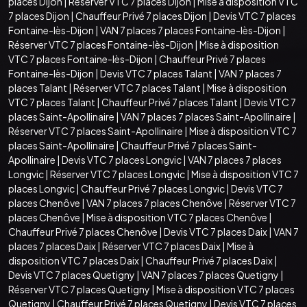
places Dijon
|
Réserver VTC 7 places Dijon
|
Mise à disposition VTC
7 places Dijon
|
Chauffeur Privé 7 places Dijon
|
Devis VTC 7 places
Fontaine-lès-Dijon
|
VAN 7 places 7 places Fontaine-lès-Dijon
|
Réserver VTC 7 places Fontaine-lès-Dijon
|
Mise à disposition
VTC 7 places Fontaine-lès-Dijon
|
Chauffeur Privé 7 places
Fontaine-lès-Dijon
|
Devis VTC 7 places Talant
|
VAN 7 places 7
places Talant
|
Réserver VTC 7 places Talant
|
Mise à disposition
VTC 7 places Talant
|
Chauffeur Privé 7 places Talant
|
Devis VTC 7
places Saint-Apollinaire
|
VAN 7 places 7 places Saint-Apollinaire
|
Réserver VTC 7 places Saint-Apollinaire
|
Mise à disposition VTC 7
places Saint-Apollinaire
|
Chauffeur Privé 7 places Saint-
Apollinaire
|
Devis VTC 7 places Longvic
|
VAN 7 places 7 places
Longvic
|
Réserver VTC 7 places Longvic
|
Mise à disposition VTC 7
places Longvic
|
Chauffeur Privé 7 places Longvic
|
Devis VTC 7
places Chenôve
|
VAN 7 places 7 places Chenôve
|
Réserver VTC 7
places Chenôve
|
Mise à disposition VTC 7 places Chenôve
|
Chauffeur Privé 7 places Chenôve
|
Devis VTC 7 places Daix
|
VAN 7
places 7 places Daix
|
Réserver VTC 7 places Daix
|
Mise à
disposition VTC 7 places Daix
|
Chauffeur Privé 7 places Daix
|
Devis VTC 7 places Quetigny
|
VAN 7 places 7 places Quetigny
|
Réserver VTC 7 places Quetigny
|
Mise à disposition VTC 7 places
Quetigny
|
Chauffeur Privé 7 places Quetigny
|
Devis VTC 7 places