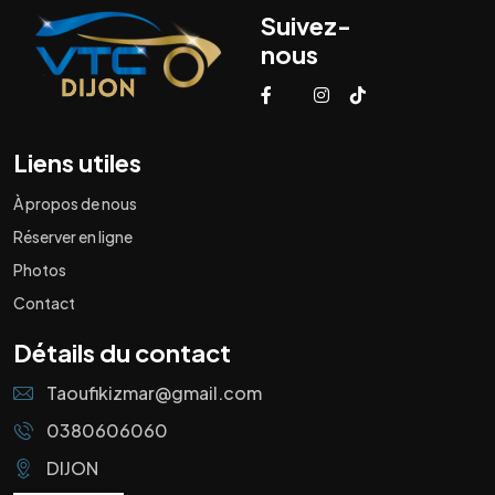
Suivez-
nous
Liens utiles
À propos de nous
Réserver en ligne
Photos
Contact
Détails du contact
Taoufikizmar@gmail.com
0380606060
DIJON