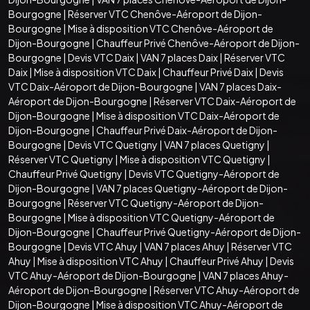
Bourgogne
|
Réserver VTC Chenôve-Aéroport de Dijon-
Bourgogne
|
Mise à disposition VTC Chenôve-Aéroport de
Dijon-Bourgogne
|
Chauffeur Privé Chenôve-Aéroport de Dijon-
Bourgogne
|
Devis VTC Daix
|
VAN 7 places Daix
|
Réserver VTC
Daix
|
Mise à disposition VTC Daix
|
Chauffeur Privé Daix
|
Devis
VTC Daix-Aéroport de Dijon-Bourgogne
|
VAN 7 places Daix-
Aéroport de Dijon-Bourgogne
|
Réserver VTC Daix-Aéroport de
Dijon-Bourgogne
|
Mise à disposition VTC Daix-Aéroport de
Dijon-Bourgogne
|
Chauffeur Privé Daix-Aéroport de Dijon-
Bourgogne
|
Devis VTC Quetigny
|
VAN 7 places Quetigny
|
Réserver VTC Quetigny
|
Mise à disposition VTC Quetigny
|
Chauffeur Privé Quetigny
|
Devis VTC Quetigny-Aéroport de
Dijon-Bourgogne
|
VAN 7 places Quetigny-Aéroport de Dijon-
Bourgogne
|
Réserver VTC Quetigny-Aéroport de Dijon-
Bourgogne
|
Mise à disposition VTC Quetigny-Aéroport de
Dijon-Bourgogne
|
Chauffeur Privé Quetigny-Aéroport de Dijon-
Bourgogne
|
Devis VTC Ahuy
|
VAN 7 places Ahuy
|
Réserver VTC
Ahuy
|
Mise à disposition VTC Ahuy
|
Chauffeur Privé Ahuy
|
Devis
VTC Ahuy-Aéroport de Dijon-Bourgogne
|
VAN 7 places Ahuy-
Aéroport de Dijon-Bourgogne
|
Réserver VTC Ahuy-Aéroport de
Dijon-Bourgogne
|
Mise à disposition VTC Ahuy-Aéroport de