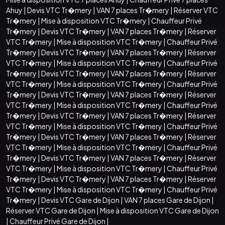
Ahuy
|
Devis VTC Tr�mery
|
VAN 7 places Tr�mery
|
Réserver VTC
Tr�mery
|
Mise à disposition VTC Tr�mery
|
Chauffeur Privé
Tr�mery
|
Devis VTC Tr�mery
|
VAN 7 places Tr�mery
|
Réserver
VTC Tr�mery
|
Mise à disposition VTC Tr�mery
|
Chauffeur Privé
Tr�mery
|
Devis VTC Tr�mery
|
VAN 7 places Tr�mery
|
Réserver
VTC Tr�mery
|
Mise à disposition VTC Tr�mery
|
Chauffeur Privé
Tr�mery
|
Devis VTC Tr�mery
|
VAN 7 places Tr�mery
|
Réserver
VTC Tr�mery
|
Mise à disposition VTC Tr�mery
|
Chauffeur Privé
Tr�mery
|
Devis VTC Tr�mery
|
VAN 7 places Tr�mery
|
Réserver
VTC Tr�mery
|
Mise à disposition VTC Tr�mery
|
Chauffeur Privé
Tr�mery
|
Devis VTC Tr�mery
|
VAN 7 places Tr�mery
|
Réserver
VTC Tr�mery
|
Mise à disposition VTC Tr�mery
|
Chauffeur Privé
Tr�mery
|
Devis VTC Tr�mery
|
VAN 7 places Tr�mery
|
Réserver
VTC Tr�mery
|
Mise à disposition VTC Tr�mery
|
Chauffeur Privé
Tr�mery
|
Devis VTC Tr�mery
|
VAN 7 places Tr�mery
|
Réserver
VTC Tr�mery
|
Mise à disposition VTC Tr�mery
|
Chauffeur Privé
Tr�mery
|
Devis VTC Tr�mery
|
VAN 7 places Tr�mery
|
Réserver
VTC Tr�mery
|
Mise à disposition VTC Tr�mery
|
Chauffeur Privé
Tr�mery
|
Devis VTC Gare de Dijon
|
VAN 7 places Gare de Dijon
|
Réserver VTC Gare de Dijon
|
Mise à disposition VTC Gare de Dijon
|
Chauffeur Privé Gare de Dijon
|