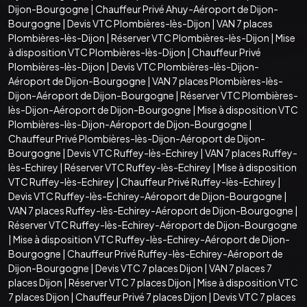
Dijon-Bourgogne
|
Chauffeur Privé Ahuy-Aéroport de Dijon-
Bourgogne
|
Devis VTC Plombières-lès-Dijon
|
VAN 7 places
Plombières-lès-Dijon
|
Réserver VTC Plombières-lès-Dijon
|
Mise
à disposition VTC Plombières-lès-Dijon
|
Chauffeur Privé
Plombières-lès-Dijon
|
Devis VTC Plombières-lès-Dijon-
Aéroport de Dijon-Bourgogne
|
VAN 7 places Plombières-lès-
Dijon-Aéroport de Dijon-Bourgogne
|
Réserver VTC Plombières-
lès-Dijon-Aéroport de Dijon-Bourgogne
|
Mise à disposition VTC
Plombières-lès-Dijon-Aéroport de Dijon-Bourgogne
|
Chauffeur Privé Plombières-lès-Dijon-Aéroport de Dijon-
Bourgogne
|
Devis VTC Ruffey-lès-Echirey
|
VAN 7 places Ruffey-
lès-Echirey
|
Réserver VTC Ruffey-lès-Echirey
|
Mise à disposition
VTC Ruffey-lès-Echirey
|
Chauffeur Privé Ruffey-lès-Echirey
|
Devis VTC Ruffey-lès-Echirey-Aéroport de Dijon-Bourgogne
|
VAN 7 places Ruffey-lès-Echirey-Aéroport de Dijon-Bourgogne
|
Réserver VTC Ruffey-lès-Echirey-Aéroport de Dijon-Bourgogne
|
Mise à disposition VTC Ruffey-lès-Echirey-Aéroport de Dijon-
Bourgogne
|
Chauffeur Privé Ruffey-lès-Echirey-Aéroport de
Dijon-Bourgogne
|
Devis VTC 7 places Dijon
|
VAN 7 places 7
places Dijon
|
Réserver VTC 7 places Dijon
|
Mise à disposition VTC
7 places Dijon
|
Chauffeur Privé 7 places Dijon
|
Devis VTC 7 places