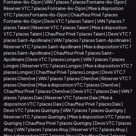
Fontaine-lès-Dijon
|
VAN 7 places 7 places Fontaine-lès-Dijon
|
Réserver VTC 7 places Fontaine-lès-Dijon
|
Mise à disposition
VTC 7 places Fontaine-lès-Dijon
|
Chauffeur Privé 7 places
Fontaine-lès-Dijon
|
Devis VTC 7 places Talant
|
VAN 7 places 7
places Talant
|
Réserver VTC 7 places Talant
|
Mise à disposition
VTC 7 places Talant
|
Chauffeur Privé 7 places Talant
|
Devis VTC 7
places Saint-Apollinaire
|
VAN 7 places 7 places Saint-Apollinaire
|
Réserver VTC 7 places Saint-Apollinaire
|
Mise à disposition VTC 7
places Saint-Apollinaire
|
Chauffeur Privé 7 places Saint-
Apollinaire
|
Devis VTC 7 places Longvic
|
VAN 7 places 7 places
Longvic
|
Réserver VTC 7 places Longvic
|
Mise à disposition VTC 7
places Longvic
|
Chauffeur Privé 7 places Longvic
|
Devis VTC 7
places Chenôve
|
VAN 7 places 7 places Chenôve
|
Réserver VTC 7
places Chenôve
|
Mise à disposition VTC 7 places Chenôve
|
Chauffeur Privé 7 places Chenôve
|
Devis VTC 7 places Daix
|
VAN 7
places 7 places Daix
|
Réserver VTC 7 places Daix
|
Mise à
disposition VTC 7 places Daix
|
Chauffeur Privé 7 places Daix
|
Devis VTC 7 places Quetigny
|
VAN 7 places 7 places Quetigny
|
Réserver VTC 7 places Quetigny
|
Mise à disposition VTC 7 places
Quetigny
|
Chauffeur Privé 7 places Quetigny
|
Devis VTC 7 places
Ahuy
|
VAN 7 places 7 places Ahuy
|
Réserver VTC 7 places Ahuy
|
Mise à disposition VTC 7 places Ahuy
|
Chauffeur Privé 7 places