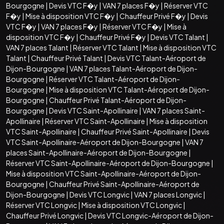
Bourgogne
|
Devis VTC F�y
|
VAN 7 places F�y
|
Réserver VTC
F�y
|
Mise à disposition VTC F�y
|
Chauffeur Privé F�y
|
Devis
VTC F�y
|
VAN 7 places F�y
|
Réserver VTC F�y
|
Mise à
disposition VTC F�y
|
Chauffeur Privé F�y
|
Devis VTC Talant
|
VAN 7 places Talant
|
Réserver VTC Talant
|
Mise à disposition VTC
Talant
|
Chauffeur Privé Talant
|
Devis VTC Talant-Aéroport de
Dijon-Bourgogne
|
VAN 7 places Talant-Aéroport de Dijon-
Bourgogne
|
Réserver VTC Talant-Aéroport de Dijon-
Bourgogne
|
Mise à disposition VTC Talant-Aéroport de Dijon-
Bourgogne
|
Chauffeur Privé Talant-Aéroport de Dijon-
Bourgogne
|
Devis VTC Saint-Apollinaire
|
VAN 7 places Saint-
Apollinaire
|
Réserver VTC Saint-Apollinaire
|
Mise à disposition
VTC Saint-Apollinaire
|
Chauffeur Privé Saint-Apollinaire
|
Devis
VTC Saint-Apollinaire-Aéroport de Dijon-Bourgogne
|
VAN 7
places Saint-Apollinaire-Aéroport de Dijon-Bourgogne
|
Réserver VTC Saint-Apollinaire-Aéroport de Dijon-Bourgogne
|
Mise à disposition VTC Saint-Apollinaire-Aéroport de Dijon-
Bourgogne
|
Chauffeur Privé Saint-Apollinaire-Aéroport de
Dijon-Bourgogne
|
Devis VTC Longvic
|
VAN 7 places Longvic
|
Réserver VTC Longvic
|
Mise à disposition VTC Longvic
|
Chauffeur Privé Longvic
|
Devis VTC Longvic-Aéroport de Dijon-