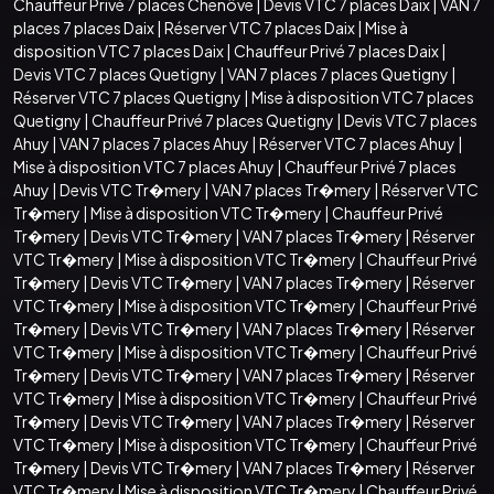
Chauffeur Privé 7 places Chenôve
|
Devis VTC 7 places Daix
|
VAN 7
places 7 places Daix
|
Réserver VTC 7 places Daix
|
Mise à
disposition VTC 7 places Daix
|
Chauffeur Privé 7 places Daix
|
Devis VTC 7 places Quetigny
|
VAN 7 places 7 places Quetigny
|
Réserver VTC 7 places Quetigny
|
Mise à disposition VTC 7 places
Quetigny
|
Chauffeur Privé 7 places Quetigny
|
Devis VTC 7 places
Ahuy
|
VAN 7 places 7 places Ahuy
|
Réserver VTC 7 places Ahuy
|
Mise à disposition VTC 7 places Ahuy
|
Chauffeur Privé 7 places
Ahuy
|
Devis VTC Tr�mery
|
VAN 7 places Tr�mery
|
Réserver VTC
Tr�mery
|
Mise à disposition VTC Tr�mery
|
Chauffeur Privé
Tr�mery
|
Devis VTC Tr�mery
|
VAN 7 places Tr�mery
|
Réserver
VTC Tr�mery
|
Mise à disposition VTC Tr�mery
|
Chauffeur Privé
Tr�mery
|
Devis VTC Tr�mery
|
VAN 7 places Tr�mery
|
Réserver
VTC Tr�mery
|
Mise à disposition VTC Tr�mery
|
Chauffeur Privé
Tr�mery
|
Devis VTC Tr�mery
|
VAN 7 places Tr�mery
|
Réserver
VTC Tr�mery
|
Mise à disposition VTC Tr�mery
|
Chauffeur Privé
Tr�mery
|
Devis VTC Tr�mery
|
VAN 7 places Tr�mery
|
Réserver
VTC Tr�mery
|
Mise à disposition VTC Tr�mery
|
Chauffeur Privé
Tr�mery
|
Devis VTC Tr�mery
|
VAN 7 places Tr�mery
|
Réserver
VTC Tr�mery
|
Mise à disposition VTC Tr�mery
|
Chauffeur Privé
Tr�mery
|
Devis VTC Tr�mery
|
VAN 7 places Tr�mery
|
Réserver
VTC Tr�mery
|
Mise à disposition VTC Tr�mery
|
Chauffeur Privé