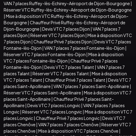
VAN 7 places Ruffey-lès-Echirey-Aéroport de Dijon-Bourgogne
|
Réserver VTC Ruffey-lès-Echirey-Aéroport de Dijon-Bourgogne
|
Mise à disposition VTC Ruffey-lès-Echirey-Aéroport de Dijon-
Bourgogne
|
Chauffeur Privé Ruffey-lès-Echirey-Aéroport de
Dijon-Bourgogne
|
Devis VTC 7 places Dijon
|
VAN 7 places 7
places Dijon
|
Réserver VTC 7 places Dijon
|
Mise à disposition VTC
7 places Dijon
|
Chauffeur Privé 7 places Dijon
|
Devis VTC 7 places
Fontaine-lès-Dijon
|
VAN 7 places 7 places Fontaine-lès-Dijon
|
Réserver VTC 7 places Fontaine-lès-Dijon
|
Mise à disposition
VTC 7 places Fontaine-lès-Dijon
|
Chauffeur Privé 7 places
Fontaine-lès-Dijon
|
Devis VTC 7 places Talant
|
VAN 7 places 7
places Talant
|
Réserver VTC 7 places Talant
|
Mise à disposition
VTC 7 places Talant
|
Chauffeur Privé 7 places Talant
|
Devis VTC 7
places Saint-Apollinaire
|
VAN 7 places 7 places Saint-Apollinaire
|
Réserver VTC 7 places Saint-Apollinaire
|
Mise à disposition VTC 7
places Saint-Apollinaire
|
Chauffeur Privé 7 places Saint-
Apollinaire
|
Devis VTC 7 places Longvic
|
VAN 7 places 7 places
Longvic
|
Réserver VTC 7 places Longvic
|
Mise à disposition VTC 7
places Longvic
|
Chauffeur Privé 7 places Longvic
|
Devis VTC 7
places Chenôve
|
VAN 7 places 7 places Chenôve
|
Réserver VTC 7
places Chenôve
|
Mise à disposition VTC 7 places Chenôve
|