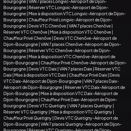
Bourgogne
|
VAN 7 places Longvic-Aéroport de Dijon-
Bourgogne
|
Réserver VTC Longvic-Aéroport de Dijon-
Bourgogne
|
Mise à disposition VTC Longvic-Aéroport de Dijon-
Bourgogne
|
Chauffeur Privé Longvic-Aéroport de Dijon-
Bourgogne
|
Devis VTC Chenôve
|
VAN 7 places Chenôve
|
Réserver VTC Chenôve
|
Mise à disposition VTC Chenôve
|
Chauffeur Privé Chenôve
|
Devis VTC Chenôve-Aéroport de
Dijon-Bourgogne
|
VAN 7 places Chenôve-Aéroport de Dijon-
Bourgogne
|
Réserver VTC Chenôve-Aéroport de Dijon-
Bourgogne
|
Mise à disposition VTC Chenôve-Aéroport de
Dijon-Bourgogne
|
Chauffeur Privé Chenôve-Aéroport de Dijon-
Bourgogne
|
Devis VTC Daix
|
VAN 7 places Daix
|
Réserver VTC
Daix
|
Mise à disposition VTC Daix
|
Chauffeur Privé Daix
|
Devis
VTC Daix-Aéroport de Dijon-Bourgogne
|
VAN 7 places Daix-
Aéroport de Dijon-Bourgogne
|
Réserver VTC Daix-Aéroport de
Dijon-Bourgogne
|
Mise à disposition VTC Daix-Aéroport de
Dijon-Bourgogne
|
Chauffeur Privé Daix-Aéroport de Dijon-
Bourgogne
|
Devis VTC Quetigny
|
VAN 7 places Quetigny
|
Réserver VTC Quetigny
|
Mise à disposition VTC Quetigny
|
Chauffeur Privé Quetigny
|
Devis VTC Quetigny-Aéroport de
Dijon-Bourgogne
|
VAN 7 places Quetigny-Aéroport de Dijon-
Bourgogne
|
Réserver VTC Quetigny-Aéroport de Dijon-